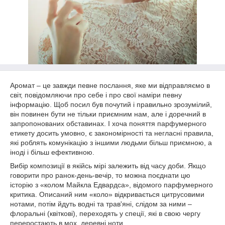
Аромат – це завжди певне послання, яке ми відправляємо в
світ, повідомляючи про себе і про свої наміри певну
інформацію. Щоб посил був почутий і правильно зрозумілий,
він повинен бути не тільки приємним нам, але і доречний в
запропонованих обставинах. І хоча поняття парфумерного
етикету досить умовно, є закономірності та негласні правила,
які роблять комунікацію з іншими людьми більш приємною, а
іноді і більш ефективною.
Вибір композиції в якійсь мірі залежить від часу доби. Якщо
говорити про ранок-день-вечір, то можна поєднати цю
історію з «колом Майкла Едвардса», відомого парфумерного
критика. Описаний ним «коло» відкривається цитрусовими
нотами, потім йдуть водні та трав'яні, слідом за ними –
флоральні (квіткові), переходять у спеції, які в свою чергу
переростають в мох, деревні ноти.