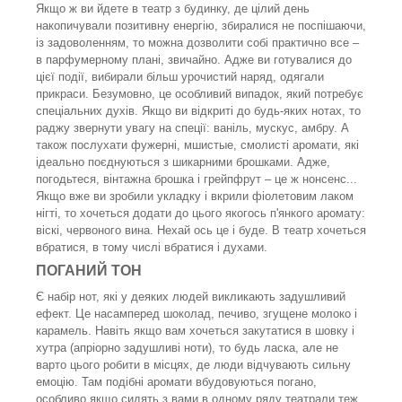
Якщо ж ви йдете в театр з будинку, де цілий день
накопичували позитивну енергію, збиралися не поспішаючи,
із задоволенням, то можна дозволити собі практично все –
в парфумерному плані, звичайно. Адже ви готувалися до
цієї події, вибирали більш урочистий наряд, одягали
прикраси. Безумовно, це особливий випадок, який потребує
спеціальних духів. Якщо ви відкриті до будь-яких нотах, то
раджу звернути увагу на спеції: ваніль, мускус, амбру. А
також послухати фужерні, мшистые, смолисті аромати, які
ідеально поєднуються з шикарними брошками. Адже,
погодьтеся, вінтажна брошка і грейпфрут – це ж нонсенс...
Якщо вже ви зробили укладку і вкрили фіолетовим лаком
нігті, то хочеться додати до цього якогось п'янкого аромату:
віскі, червоного вина. Нехай ось це і буде. В театр хочеться
вбратися, в тому числі вбратися і духами.
ПОГАНИЙ ТОН
Є набір нот, які у деяких людей викликають задушливий
ефект. Це насамперед шоколад, печиво, згущене молоко і
карамель. Навіть якщо вам хочеться закутатися в шовку і
хутра (апріорно задушливі ноти), то будь ласка, але не
варто цього робити в місцях, де люди відчувають сильну
емоцію. Там подібні аромати вбудовуються погано,
особливо якщо сидять з вами в одному ряду театрали теж