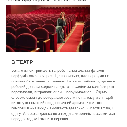
В ТЕАТР
Багато жінок тримають на роботі спеціальний флакон
парфумів «для вечора». Це правильно, але парфуми не
повинен бути занадто сильним. Не варто забувати, що весь
робочий день ви ходили на зустрічі, сиділи за комп'ютером,
переживали, витрачали сили і напружувалися... Одним
словом, емоції до вечора вже зовсім не на тому рівні, щоб
витягнути помітний неоднозначний аромат. Крім того,
композиції «на вихід» вимагають ідеальної чистоти і тіла, і
одягу. А в офісі далеко не завжди є можливість освіжитися
перед заходом і змінити вбрання.