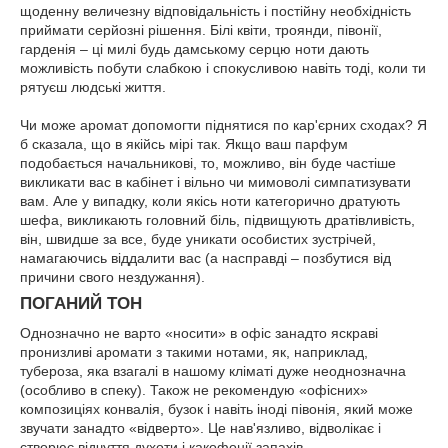
щоденну величезну відповідальність і постійну необхідність
приймати серйозні рішення. Білі квіти, троянди, півонії,
гарденія – ці милі будь дамському серцю ноти дають
можливість побути слабкою і спокусливою навіть тоді, коли ти
рятуєш людські життя.
Чи може аромат допомогти піднятися по кар'єрних сходах? Я
б сказала, що в якійсь мірі так. Якщо ваш парфум
подобається начальникові, то, можливо, він буде частіше
викликати вас в кабінет і вільно чи мимоволі симпатизувати
вам. Але у випадку, коли якісь ноти категорично дратують
шефа, викликають головний біль, підвищують дратівливість,
він, швидше за все, буде уникати особистих зустрічей,
намагаючись віддалити вас (а насправді – позбутися від
причини свого нездужання).
ПОГАНИЙ ТОН
Однозначно не варто «носити» в офіс занадто яскраві
пронизливі аромати з такими нотами, як, наприклад,
тубероза, яка взагалі в нашому кліматі дуже неоднозначна
(особливо в спеку). Також не рекомендую «офісних»
композиціях конвалія, бузок і навіть іноді півонія, який може
звучати занадто «відверто». Це нав'язливо, відволікає і
створює відчуття духоти і какофонії запахів.