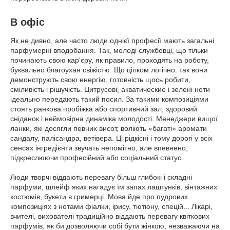
В офіс
Як не дивно, але часто люди однієї професії мають загальні
парфумерні вподобання. Так, молоді службовці, що тільки
починають свою кар'єру, як правило, проходять на роботу,
буквально благоухая свіжістю. Що цілком логічно: так вони
демонструють свою енергію, готовність щось робити,
сміливість і рішучість. Цитрусові, акватические і зелені ноти
ідеально передають такий посил. За такими композиціями
стоять ранкова пробіжка або спортивний зал, здоровий
сніданок і неймовірна динаміка молодості. Менеджери вищої
ланки, які досягли певних висот, воліють «багаті» аромати
сандалу, палісандра, ветівера. Ці рідкісні і тому дорогі у всіх
сенсах інгредієнти звучать непомітно, але впевнено,
підкреслюючи професійний або соціальний статус.
Люди творчі віддають перевагу більш глибокі і складні
парфуми, шлейф яких нагадує їм запах лаштунків, вінтажних
костюмів, букети в гримерці. Мова йде про пудрових
композиціях з нотами фіалки, ірису, тютюну, спецій... Лікарі,
вчителі, вихователі традиційно віддають перевагу квіткових
парфумів, як би дозволяючи собі бути жінкою, незважаючи на