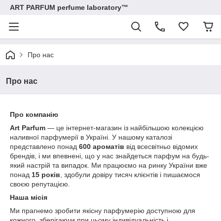
ART PARFUM perfume laboratory™
Про нас
Про нас
Про компанію
Art Parfum
— це інтернет-магазин із найбільшою колекцією
наливної парфумерії в Україні. У нашому каталозі
представлено понад
600 ароматів
від всесвітньо відомих
брендів, і ми впевнені, що у нас знайдеться парфум на будь-
який настрій та випадок. Ми працюємо на ринку України вже
понад
15 років
, здобули довіру тисяч клієнтів і пишаємося
своєю репутацією.
Наша місія
Ми прагнемо зробити якісну парфумерію доступною для
кожного, зберігаючи при цьому індивідуальність і