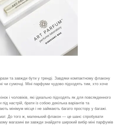
брази та завжди бути у тренді. Завдяки компактному флакону
ні чи сумочці. Міні парфуми чудово підходять тим, хто хоче
нок і чоловіків, які ідеально підходять як для повсякденного
під настрій, брати із собою декілька варіантів та
ть мінімум місця і не займають багато простору у багажі.
омат. До того ж, маленький флакон — це шанс спробувати
ашому магазині ви завжди знайдете широкий вибір міні парфумів