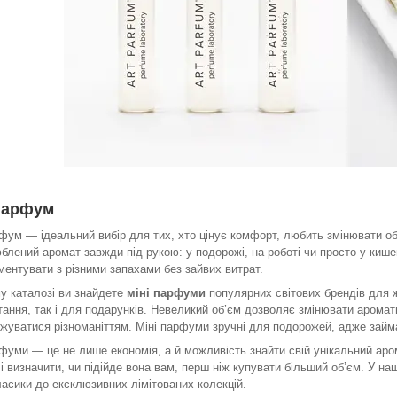
парфум
рфум — ідеальний вибір для тих, хто цінує комфорт, любить змінювати о
блений аромат завжди під рукою: у подорожі, на роботі чи просто у кише
ментувати з різними запахами без зайвих витрат.
у каталозі ви знайдете
міні парфуми
популярних світових брендів для жі
ання, так і для подарунків. Невеликий об’єм дозволяє змінювати аромати 
жуватися різноманіттям. Міні парфуми зручні для подорожей, адже займаю
рфуми — це не лише економія, а й можливість знайти свій унікальний ар
і визначити, чи підійде вона вам, перш ніж купувати більший об’єм. У н
ласики до ексклюзивних лімітованих колекцій.