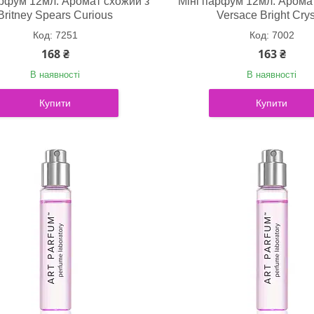
арфум 12мл. Аромат схожий з
Міні парфум 12мл. Арома
Britney Spears Curious
Versace Bright Crys
7251
7002
168 ₴
163 ₴
В наявності
В наявності
Купити
Купити