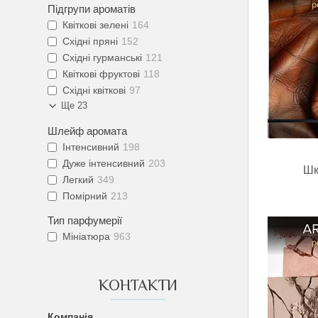
Підгрупи ароматів
Квіткові зелені
164
Східні пряні
152
Східні гурманські
121
Квіткові фруктові
118
Східні квіткові
97
Ще 23
Шлейф аромата
Інтенсивний
198
Дуже інтенсивний
203
Шк
Легкий
349
Помірний
213
Тип парфумерії
Мініатюра
963
КОНТАКТИ