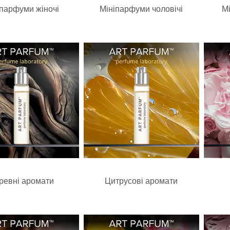
іпарфуми жіночі
Мініпарфуми чоловічі
М
ревні аромати
Цитрусові аромати