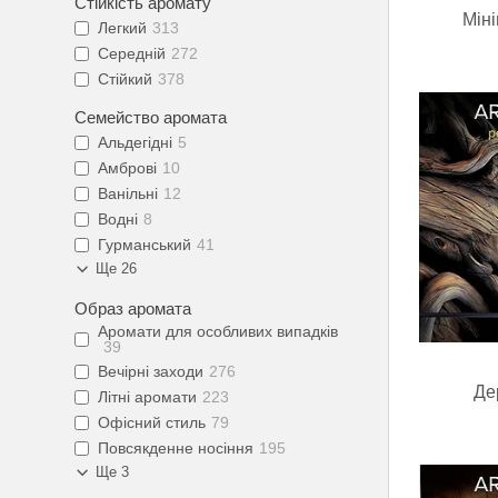
Стійкість аромату
Мін
Легкий
313
Середній
272
Стійкий
378
Семейство аромата
Альдегідні
5
Амброві
10
Ванільні
12
Водні
8
Гурманський
41
Ще 26
Образ аромата
Аромати для особливих випадків
39
Вечірні заходи
276
Де
Літні аромати
223
Офісний стиль
79
Повсякденне носіння
195
Ще 3