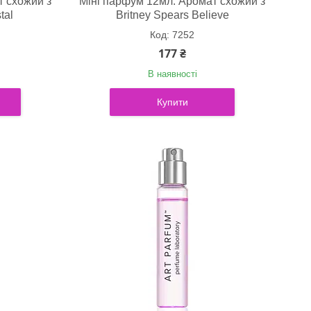
т схожий з
Міні парфум 12мл. Аромат схожий з
tal
Britney Spears Believe
7252
177 ₴
В наявності
Купити