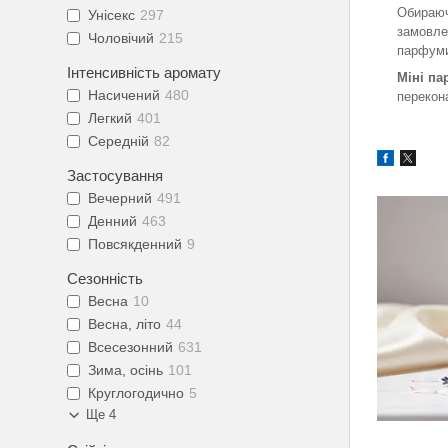
Обираюч
Унісекс
297
замовле
Чоловічий
215
парфуми
Інтенсивність аромату
Міні п
Насичений
480
перекона
Легкий
401
Середній
82
Застосування
Вечерний
491
Денний
463
Повсякденний
9
Сезонність
Весна
10
Весна, літо
44
Всесезонний
631
Зима, осінь
101
Круглогодично
5
Ще 4