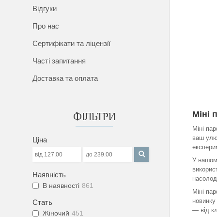
Відгуки
Про нас
Сертифікати та ліцензії
Часті запитання
Доставка та оплата
Міні 
ФІЛЬТРИ
Міні па
ваш улю
Ціна
експери
У нашом
використ
Наявність
насолод
В наявності
861
Міні па
новинку 
Стать
— від к
Жіночий
451