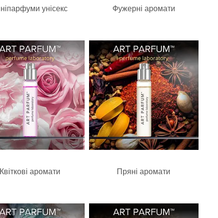
ініпарфуми унісекс
Фужерні аромати
Квіткові аромати
Пряні аромати