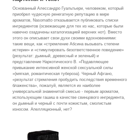
Основанный Алессандро Гуальтьери, человеком, который
приобрел чудесную ренегатную репутацию в мире
ароматов, Nasomatto отказывается публиковать списки
ингредиентов (освежающие для тех из нас, которые были
навечно озадачены каталогизацией верхних нот). Вместо
этого он описывает свои духи своими вдохновениями:
такие вещи, как «стремление Абсина вызывать степени
истерии» и «стимулировать безответственное поведение»
(результат: дымный, древесный и зеленый) и
представление Наркотического В. «Подавляющее
привыкание интенсивной женской сексуальной силы
»(мягкая, романтическая тубероза). Черный Афгано,
«результат стремления пробудить последствия временного
блаженства», пожалуй, является их наиболее
универсальной знаменитой смесью - первым ароматом,
использующим гашиш в качестве свинцового ингредиента,
он дымный и черный с почти кожистым, смолистым
износом. Апелляционный, нет?