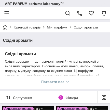
ART PARFUM perfume laboratory™
Категорії товарів
Міні парфум
Східні аромати
Східні аромати
Східні аромати
Східні аромати — це насичені, теплі й чуттєві композиції з
виразним характером. В основі — ноти ванілі, амбри, спецій,
ладану, мускусу, сандалу та східних смол. Ці парфуми
створюють атмосферу загадковості, розкоші й внутрішньої
сили. Східні аромати ідеально підходять для холодної пори
Показати все
року, вечірніх виходів і особливих подій. У нашому каталозі ви
знайдете жіночі, чоловічі та унісекс-східні аромати — від
класичних східних шедеврів до сучасних нішевих композицій.
Сортування
0
Фільтри
Акционные товары
Акционные товары