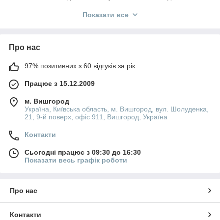
оригінальні східні аромати для чоловіків, жінок та унісекс — з
Показати все
доставкою по всій Україні. Пориньте в атмосферу східної
казки з парфумом, що підкреслює вашу індивідуальність.
Про нас
97% позитивних з 60 відгуків за рік
Працює з 15.12.2009
м. Вишгород
Україна, Київська область, м. Вишгород, вул. Шолуденка,
21, 9-й поверх, офіс 911, Вишгород, Україна
Контакти
Сьогодні працює з 09:30 до 16:30
Показати весь графік роботи
Про нас
Контакти