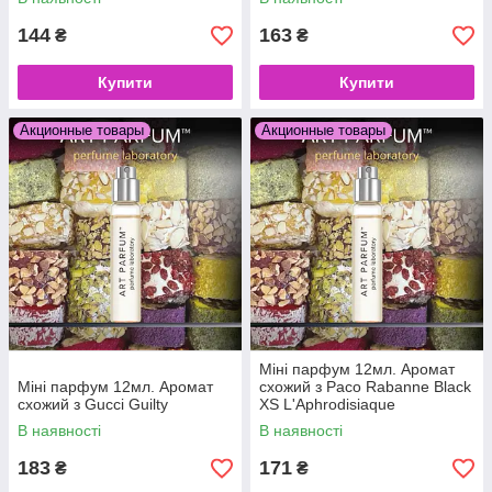
144
163
₴
₴
Купити
Купити
Акционные товары
Акционные товары
Міні парфум 12мл. Аромат
Міні парфум 12мл. Аромат
схожий з Paco Rabanne Black
схожий з Gucci Guilty
XS L'Aphrodisiaque
В наявності
В наявності
183
171
₴
₴