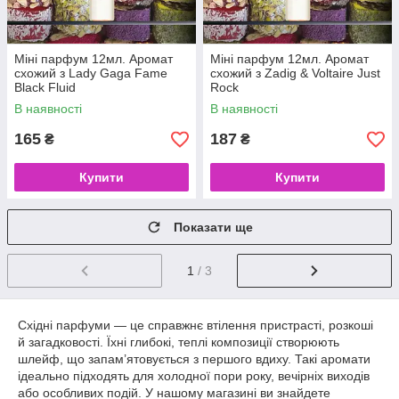
Міні парфум 12мл. Аромат
Міні парфум 12мл. Аромат
схожий з Lady Gaga Fame
схожий з Zadig & Voltaire Just
Black Fluid
Rock
В наявності
В наявності
165
187
₴
₴
Купити
Купити
Показати ще
1
/ 3
Східні парфуми — це справжнє втілення пристрасті, розкоші
й загадковості. Їхні глибокі, теплі композиції створюють
шлейф, що запам’ятовується з першого вдиху. Такі аромати
ідеально підходять для холодної пори року, вечірніх виходів
або особливих подій. У нашому магазині ви знайдете