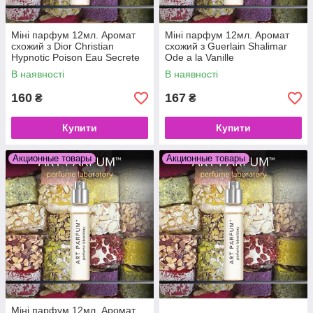
Міні парфум 12мл. Аромат
Міні парфум 12мл. Аромат
схожий з Dior Christian
схожий з Guerlain Shalimar
Hypnotic Poison Eau Secrete
Ode a la Vanille
В наявності
В наявності
160
167
₴
₴
Купити
Купити
Акционные товары
Акционные товары
Міні парфум 12мл. Аромат