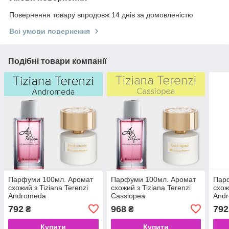
Повернення товару впродовж 14 днів за домовленістю
Всі умови повернення
Подібні товари компанії
Парфуми 100мл. Аромат
Парфуми 100мл. Аромат
Пар
схожий з Tiziana Terenzi
схожий з Tiziana Terenzi
схож
Andromeda
Cassiopea
And
792
968
792
₴
₴
Купити
Купити