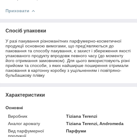
Приховати
Спосіб упаковки
У разі пакування різноманітних парфумерно-косметичної
продукції основною вимогами, що пред'являються до
паковання та способу пакування, є захист і збереження якості
упакованого продукту впродовж певного часу (до моменту
його отримання замовником). Для цього використовують різні
прийоми та способи, з яких найширше поширення отримали
паковання в картонну коробку з ущільненням і повітряно-
бульбашкову плівку
Характеристики
Основні
Виробник
Tiziana Terenzi
Аналог аромату
Tiziana Terenzi, Andromeda
Вид парфумерної
Парфуми
продукції