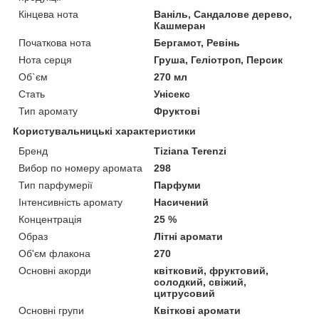
Кінцева нота
Ваніль, Сандалове дерево,
Кашмеран
Початкова нота
Бергамот, Ревінь
Нота серця
Груша, Геліотроп, Персик
Об`єм
270 мл
Стать
Унісекс
Тип аромату
Фруктові
Користувальницькі характеристики
Бренд
Tiziana Terenzi
Вибор по номеру аромата
298
Тип парфумерії
Парфуми
Інтенсивність аромату
Насичений
Концентрація
25 %
Образ
Літні аромати
Об'єм флакона
270
Основні акорди
квітковий, фруктовий,
солодкий, свіжий,
цитрусовий
Основні групи
Квіткові аромати