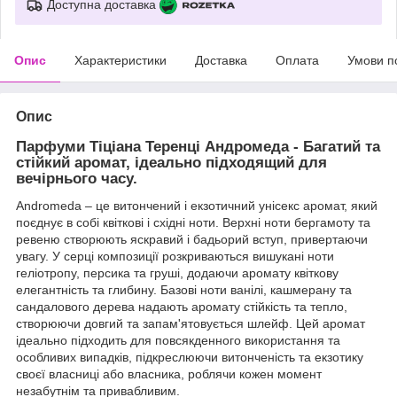
Доступна доставка
Опис
Характеристики
Доставка
Оплата
Умови п
Опис
Парфуми Тіціана Теренці Андромеда - Багатий та
стійкий аромат, ідеально підходящий для
вечірнього часу.
Andromeda – це витончений і екзотичний унісекс аромат, який
поєднує в собі квіткові і східні ноти. Верхні ноти бергамоту та
ревеню створюють яскравий і бадьорий вступ, привертаючи
увагу. У серці композиції розкриваються вишукані ноти
геліотропу, персика та груші, додаючи аромату квіткову
елегантність та глибину. Базові ноти ванілі, кашмерану та
сандалового дерева надають аромату стійкість та тепло,
створюючи довгий та запам'ятовується шлейф. Цей аромат
ідеально підходить для повсякденного використання та
особливих випадків, підкреслюючи витонченість та екзотику
своєї власниці або власника, роблячи кожен момент
незабутнім та привабливим.