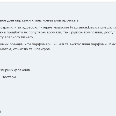
все для справжніх поціновувачів ароматів
 потрапили за адресою. Інтернет-магазин Fragrance.kiev.ua спеціа
жна придбати як популярні аромати, так і рідкісні композиції, досту
ту власного бізнесу.
х брендів, хіти парфумерії, нішеві та ексклюзивні парфуми. В асор
матом, стійкістю та шлейфом.
змірних флаконів.
, тестери.
і.