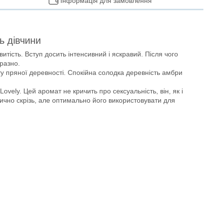
Інформація для замовлення
ь дівчини
итість. Вступ досить інтенсивний і яскравий. Після чого
иразно.
оту пряної деревності. Спокійна солодка деревність амбри
ely. Цей аромат не кричить про сексуальність, він, як і
тично скрізь, але оптимально його використовувати для