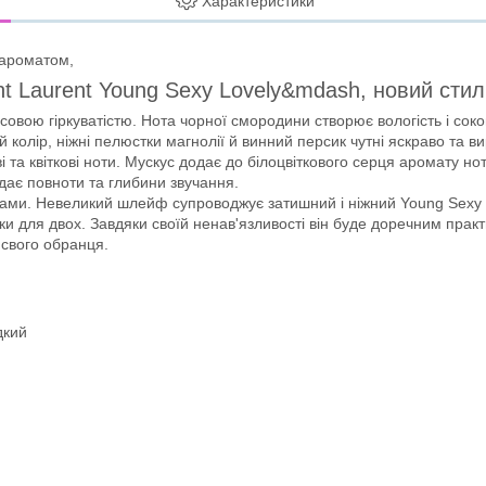
Характеристики
 ароматом,
nt Laurent Young Sexy Lovely&mdash, новий стил
овою гіркуватістю. Нота чорної смородини створює вологість і соков
колір, ніжні пелюстки магнолії й винний персик чутні яскраво та в
і та квіткові ноти. Мускус додає до білоцвіткового серця аромату н
одає повноти та глибини звучання.
ами. Невеликий шлейф супроводжує затишний і ніжний Young Sexy Lov
ки для двох. Завдяки своїй ненав'язливості він буде доречним прак
 свого обранця.
дкий