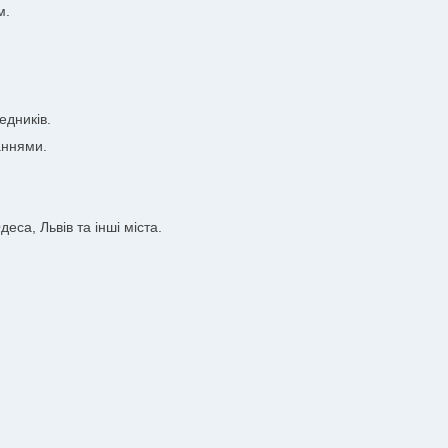
м.
едників.
аннями.
еса, Львів та інші міста.