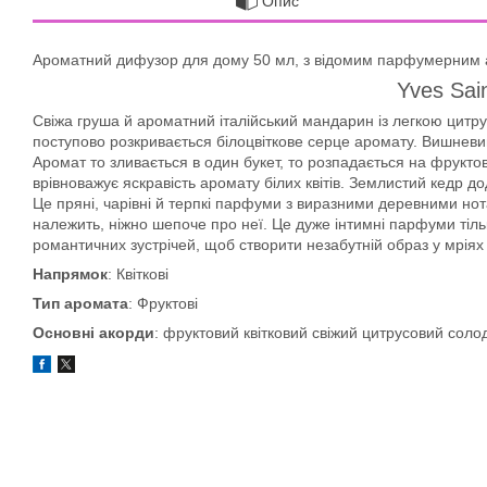
Опис
Ароматний дифузор для дому 50 мл, з відомим парфумерним
Yves Sai
Свіжа груша й ароматний італійський мандарин із легкою цитрус
поступово розкривається білоцвіткове серце аромату. Вишневий 
Аромат то зливається в один букет, то розпадається на фруктов
врівноважує яскравість аромату білих квітів. Землистий кедр д
Це пряні, чарівні й терпкі парфуми з виразними деревними нот
належить, ніжно шепоче про неї. Це дуже інтимні парфуми тіль
романтичних зустрічей, щоб створити незабутній образ у мріях
Напрямок
: Квіткові
Тип аромата
: Фруктові
Основні акорди
: фруктовий квітковий свіжий цитрусовий соло