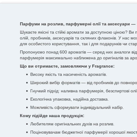
Парфуми на розлив, парфумерні олії та аксесуари — 
Шукаєте якісні та стійкі аромати за доступною ціною? Ви
олій, пробників, аксесуарів та скляних флаконів. У нас мо
для особистого користування, так і для подарунків чи стар
Пропонуємо понад 600 ароматів — серед них аналоги відоми
парфумерія максимально наближена до оригіналів за аро
Що ви отримаєте, замовляючи у Fragrance:
Високу якість та насиченість ароматів.
Широкий вибір форматів — від пробників до повноро
Гнучкий підхід: наливна парфумерія, безспиртові олії
Екологічна упаковка, надійна доставка.
Можливість сформувати індивідуальний набір.
Кому підійде наша продукція:
Любителям оригінальних духів на розлив.
Поціновувачам бюджетної парфумерії хорошої якост