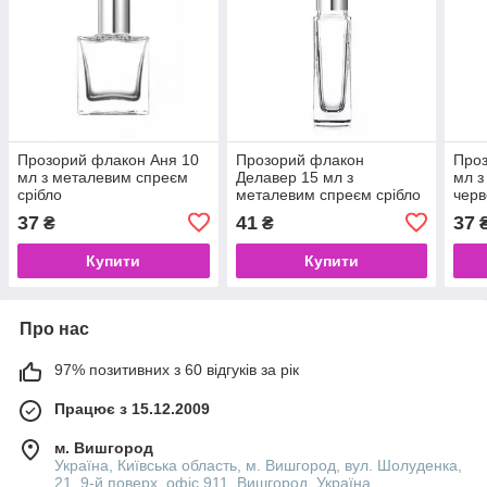
Прозорий флакон Аня 10
Прозорий флакон
Проз
мл з металевим спреєм
Делавер 15 мл з
мл з
срібло
металевим спреєм срібло
чер
37
41
37
₴
₴
Купити
Купити
Про нас
97% позитивних з 60 відгуків за рік
Працює з 15.12.2009
м. Вишгород
Україна, Київська область, м. Вишгород, вул. Шолуденка,
21, 9-й поверх, офіс 911, Вишгород, Україна