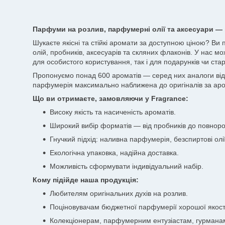
Парфуми на розлив, парфумерні олії та аксесуари — 
Шукаєте якісні та стійкі аромати за доступною ціною? Ви
олій, пробників, аксесуарів та скляних флаконів. У нас мо
для особистого користування, так і для подарунків чи стар
Пропонуємо понад 600 ароматів — серед них аналоги відоми
парфумерія максимально наближена до оригіналів за аро
Що ви отримаєте, замовляючи у Fragrance:
Високу якість та насиченість ароматів.
Широкий вибір форматів — від пробників до повноро
Гнучкий підхід: наливна парфумерія, безспиртові олії
Екологічна упаковка, надійна доставка.
Можливість сформувати індивідуальний набір.
Кому підійде наша продукція:
Любителям оригінальних духів на розлив.
Поціновувачам бюджетної парфумерії хорошої якост
Колекціонерам, парфумерним ентузіастам, гурмана