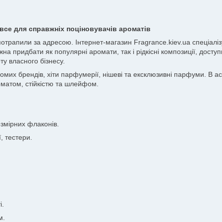
все для справжніх поціновувачів ароматів
 потрапили за адресою. Інтернет-магазин Fragrance.kiev.ua спеціа
жна придбати як популярні аромати, так і рідкісні композиції, досту
ту власного бізнесу.
х брендів, хіти парфумерії, нішеві та ексклюзивні парфуми. В асор
матом, стійкістю та шлейфом.
змірних флаконів.
, тестери.
і.
м.