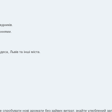
едників.
аннями.
еса, Львів та інші міста.
те спробувати нові аромати без зайвих витрат, знайти улюблений з