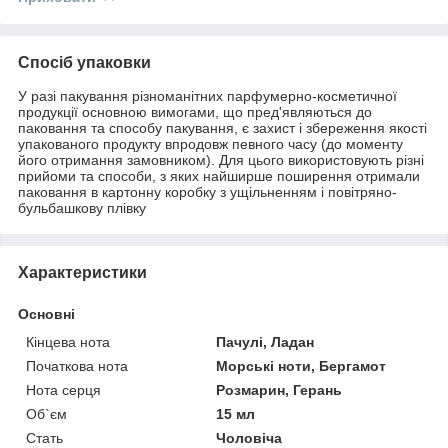
Спосіб упаковки
У разі пакування різноманітних парфумерно-косметичної
продукції основною вимогами, що пред'являються до
паковання та способу пакування, є захист і збереження якості
упакованого продукту впродовж певного часу (до моменту
його отримання замовником). Для цього використовують різні
прийоми та способи, з яких найширше поширення отримали
паковання в картонну коробку з ущільненням і повітряно-
бульбашкову плівку
Характеристики
Основні
Кінцева нота
Пачулі, Ладан
Початкова нота
Морські ноти, Бергамот
Нота серця
Розмарин, Герань
Об`єм
15 мл
Стать
Чоловіча