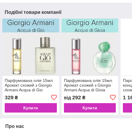
Подібні товари компанії
Парфумована олія 15мл.
Парфумована олія 15мл.
Пар
Аромат схожий з Giorgio
Аромат схожий з Giorgio
конц
Armani Acqua di Gio
Armani Acqua di Gioia
схож
Pro
329
292
1 1
₴
від
₴
Купити
Купити
Про нас