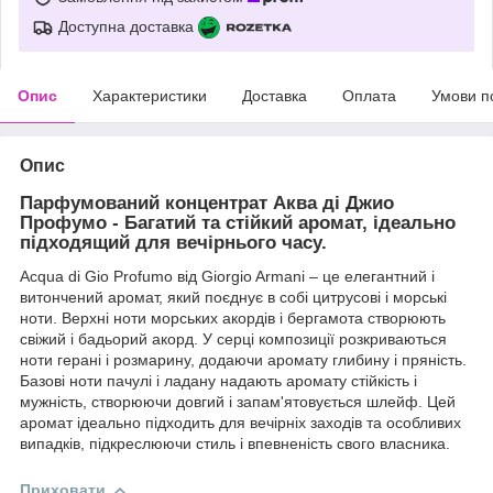
Доступна доставка
Опис
Характеристики
Доставка
Оплата
Умови п
Опис
Парфумований концентрат Аква ді Джио
Профумо - Багатий та стійкий аромат, ідеально
підходящий для вечірнього часу.
Acqua di Gio Profumo від Giorgio Armani – це елегантний і
витончений аромат, який поєднує в собі цитрусові і морські
ноти. Верхні ноти морських акордів і бергамота створюють
свіжий і бадьорий акорд. У серці композиції розкриваються
ноти герані і розмарину, додаючи аромату глибину і пряність.
Базові ноти пачулі і ладану надають аромату стійкість і
мужність, створюючи довгий і запам'ятовується шлейф. Цей
аромат ідеально підходить для вечірніх заходів та особливих
випадків, підкреслюючи стиль і впевненість свого власника.
Приховати