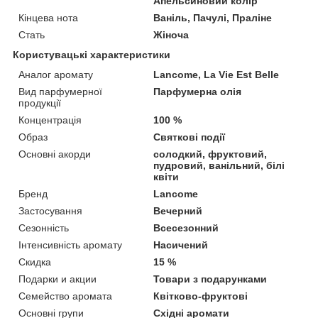
Апельсиновий колір
Кінцева нота
Ваніль, Пачулі, Праліне
Стать
Жіноча
Користувацькі характеристики
Аналог аромату
Lancome, La Vie Est Belle
Вид парфумерної
Парфумерна олія
продукції
Концентрація
100 %
Образ
Святкові події
Основні акорди
солодкий, фруктовий,
пудровий, ванільний, білі
квіти
Бренд
Lancome
Застосування
Вечерний
Сезонність
Всесезонний
Інтенсивність аромату
Насичений
Скидка
15 %
Подарки и акции
Товари з подарунками
Семейство аромата
Квітково-фруктові
Основні групи
Східні аромати