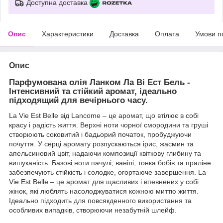
Доступна доставка
Опис
Характеристики
Доставка
Оплата
Умови п
Опис
Парфумована олія Ланком Ла Ві Ест Бель -
Інтенсивний та стійкий аромат, ідеально
підходящий для вечірнього часу.
La Vie Est Belle від Lancome – це аромат, що втілює в собі
красу і радість життя. Верхні ноти чорної смородини та груші
створюють соковитий і бадьорий початок, пробуджуючи
почуття. У серці аромату розпускаються ірис, жасмин та
апельсиновий цвіт, надаючи композиції квіткову глибину та
вишуканість. Базові ноти пачулі, ванілі, тонка бобів та праліне
забезпечують стійкість і солодке, огортаюче завершення. La
Vie Est Belle – це аромат для щасливих і впевнених у собі
жінок, які люблять насолоджуватися кожною миттю життя.
Ідеально підходить для повсякденного використання та
особливих випадків, створюючи незабутній шлейф.