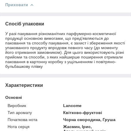
Приховати
Спосіб упаковки
У разі пакування різноманітних парфумерно-косметичної
продукції основною вимогами, що пред'являються до
паковання та способу пакування, є захист і збереження якості
упакованого продукту впродовж певного часу (до моменту
його отримання замовником). Для цього використовують різні
прийоми та способи, з яких найширше поширення отримали
паковання в картонну коробку з ущільненням і повітряно-
бульбашкову плівку
Характеристики
Основні
Виробник
Lancome
Тип аромату
Квітково-фруктові
Початкова нота
Чорна смородина, Груша
Нота серця
Жасмин, Ірис,