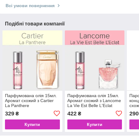
Всі умови повернення
Подібні товари компанії
Парфумована олія 15мл.
Парфумована олія 15мл.
Пар
Аромат схожий з Cartier
Аромат схожий з Lancome
конц
La Panthere
La Vie Est Belle L'Eclat
схож
Est B
329
422
290
₴
₴
Купити
Купити