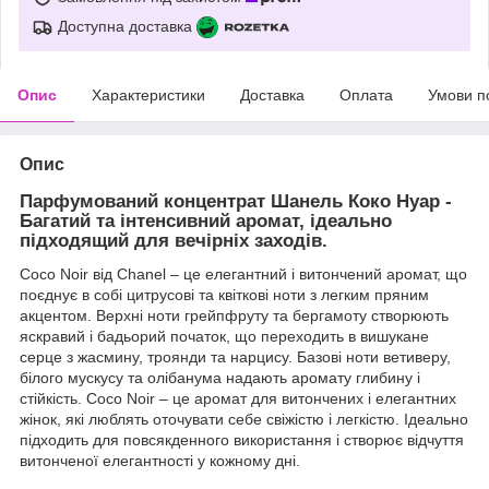
Доступна доставка
Опис
Характеристики
Доставка
Оплата
Умови п
Опис
Парфумований концентрат Шанель Коко Нуар -
Багатий та інтенсивний аромат, ідеально
підходящий для вечірніх заходів.
Coco Noir від Chanel – це елегантний і витончений аромат, що
поєднує в собі цитрусові та квіткові ноти з легким пряним
акцентом. Верхні ноти грейпфруту та бергамоту створюють
яскравий і бадьорий початок, що переходить в вишукане
серце з жасмину, троянди та нарцису. Базові ноти ветиверу,
білого мускусу та олібанума надають аромату глибину і
стійкість. Coco Noir – це аромат для витончених і елегантних
жінок, які люблять оточувати себе свіжістю і легкістю. Ідеально
підходить для повсякденного використання і створює відчуття
витонченої елегантності у кожному дні.