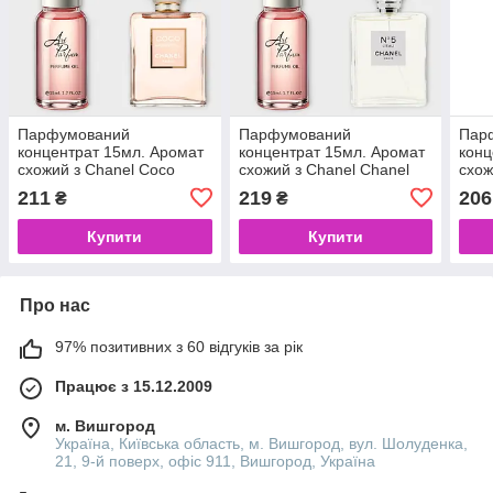
Парфумований
Парфумований
Пар
концентрат 15мл. Аромат
концентрат 15мл. Аромат
конц
схожий з Chanel Coco
схожий з Chanel Chanel
схож
Mademoiselle
No 5 L'Eau
Spor
211
219
206
₴
₴
Купити
Купити
Про нас
97% позитивних з 60 відгуків за рік
Працює з 15.12.2009
м. Вишгород
Україна, Київська область, м. Вишгород, вул. Шолуденка,
21, 9-й поверх, офіс 911, Вишгород, Україна