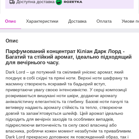
Доступна доставка
Опис
Характеристики
Доставка
Оплата
Умови п
Опис
Парфумований концентрат Кіліан Дарк Лорд -
Багатий та стійкий аромат, ідеально підходящий
для вечірнього часу.
Dark Lord – це потужний та сміливий унісекс аромат, який
поєднує в собі східні та пряні ноти. Верхні ноти шафрану та
жасмину створюють яскравий та бадьорий вступ,
привертаючи увагу своєю інтенсивністю. У серці композиції
розкриваються вишукані ноти шкіри, додаючи аромату
анімалістичну елегантність та глибину. Базові ноти пачулі та
ветиверу надають аромату стійкість та тепло, створюючи
довгий та запам'ятовується шлейф. Цей аромат ідеально
підходить для вечірніх заходів та особливих випадків,
підкреслюючи витонченість та силу своєї власниці або
власника, роблячи кожен момент незабутнім та привабливим.
Dark Lord прекрасно доповнює як повсякденний образ, так і