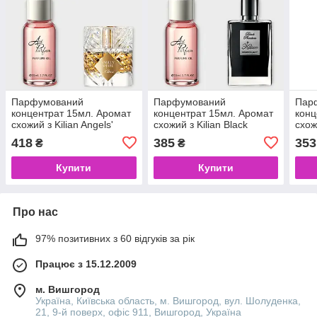
Парфумований
Парфумований
Пар
концентрат 15мл. Аромат
концентрат 15мл. Аромат
конц
схожий з Kilian Angels'
схожий з Kilian Black
схожи
Share
Phantom
Lov
418
385
353
₴
₴
Купити
Купити
Про нас
97% позитивних з 60 відгуків за рік
Працює з 15.12.2009
м. Вишгород
Україна, Київська область, м. Вишгород, вул. Шолуденка,
21, 9-й поверх, офіс 911, Вишгород, Україна