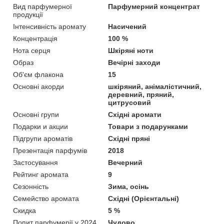
Вид парфумерної
Парфумерний концентрат
продукції
Інтенсивність аромату
Насичений
Концентрація
100 %
Нота серця
Шкіряні ноти
Образ
Вечірні заходи
Об'єм флакона
15
Основні акорди
шкіряний, анімалістичний,
деревний, пряний,
цитрусовий
Основні групи
Східні аромати
Подарки и акции
Товари з подарунками
Підгрупи ароматів
Східні пряні
Презентація парфумів
2018
Застосування
Вечерний
Рейтинг аромата
9
Сезонність
Зима, осінь
Семейство аромата
Східні (Орієнтальні)
Скидка
5 %
Попит парфумерії у 2024
Чудово