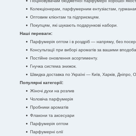
Поціновувачам бюджетної парфумерії хорошої якост
Колекціонерам, парфумерним ентузіастам, гурмана
Оптовим клієнтам та підприємцям.
Покупцям, які шукають подарункові набори.
Наші переваги:
Парфумерія оптом і в роздріб — напряму, без посер
Консультації при виборі ароматів за вашими вподоб
Постійне оновлення асортименту.
Гнучка система знижок.
Швидка доставка по Україні — Київ, Харків, Дніпро, Од
Популярні категорії:
Жіночі духи на розлив
Чоловіча парфумерія
Пробники ароматів
Флакони та аксесуари
Парфумерія оптом
Парфумерні олії