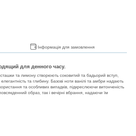
Інформація для замовлення
одящий для денного часу.
 фісташки та лимону створюють соковитий та бадьорий вступ,
елегантність та глибину. Базові ноти ванілі та амбри надають
икористання та особливих випадків, підкреслюючи витонченість
овсякденний образ, так і вечірні вбрання, надаючи їм