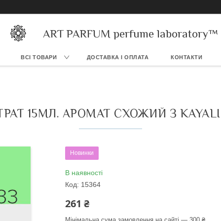
ART PARFUM perfume laboratory™
ВСІ ТОВАРИ
ДОСТАВКА І ОПЛАТА
КОНТАКТИ
Т 15МЛ. АРОМАТ СХОЖИЙ З KAYALI 
Новинки
В наявності
Код:
15364
261 ₴
Мінімальна сума замовлення на сайті — 300 ₴