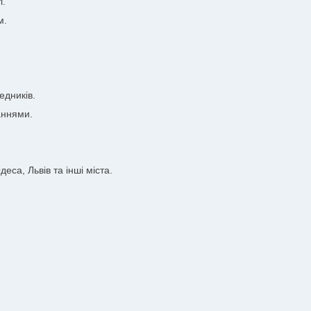
і.
м.
едників.
аннями.
еса, Львів та інші міста.