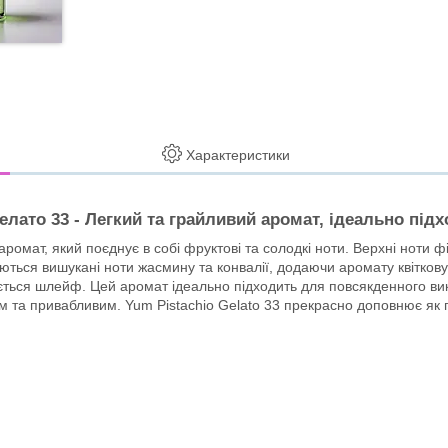
Характеристики
ато 33 - Легкий та грайливий аромат, ідеально підх
аромат, який поєднує в собі фруктові та солодкі ноти. Верхні ноти
ються вишукані ноти жасмину та конвалії, додаючи аромату квіткову 
вується шлейф. Цей аромат ідеально підходить для повсякденного в
ім та привабливим. Yum Pistachio Gelato 33 прекрасно доповнює як п