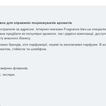
все для справжніх поціновувачів ароматів
 потрапили за адресою. Інтернет-магазин Fragrance.kiev.ua спеціа
жна придбати як популярні аромати, так і рідкісні композиції, досту
ту власного бізнесу.
х брендів, хіти парфумерії, нішеві та ексклюзивні парфуми. В асор
матом, стійкістю та шлейфом.
змірних флаконів.
, тестери.