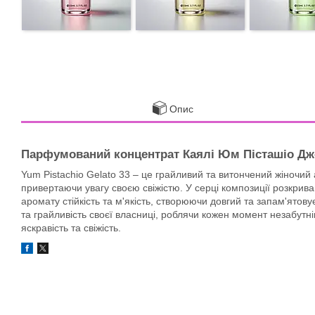
Опис
Парфумований концентрат Каялі Юм Пісташіо Джел
Yum Pistachio Gelato 33 – це грайливий та витончений жіночий 
привертаючи увагу своєю свіжістю. У серці композиції розкрива
аромату стійкість та м'якість, створюючи довгий та запам'ято
та грайливість своєї власниці, роблячи кожен момент незабутн
яскравість та свіжість.