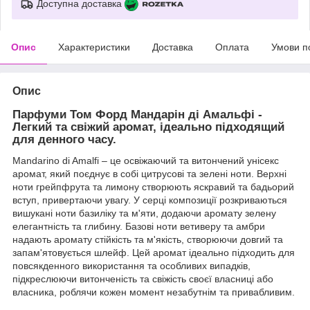
Доступна доставка
Опис
Характеристики
Доставка
Оплата
Умови п
Опис
Парфуми Том Форд Мандарін ді Амальфі -
Легкий та свіжий аромат, ідеально підходящий
для денного часу.
Mandarino di Amalfi – це освіжаючий та витончений унісекс
аромат, який поєднує в собі цитрусові та зелені ноти. Верхні
ноти грейпфрута та лимону створюють яскравий та бадьорий
вступ, привертаючи увагу. У серці композиції розкриваються
вишукані ноти базиліку та м'яти, додаючи аромату зелену
елегантність та глибину. Базові ноти ветиверу та амбри
надають аромату стійкість та м'якість, створюючи довгий та
запам'ятовується шлейф. Цей аромат ідеально підходить для
повсякденного використання та особливих випадків,
підкреслюючи витонченість та свіжість своєї власниці або
власника, роблячи кожен момент незабутнім та привабливим.