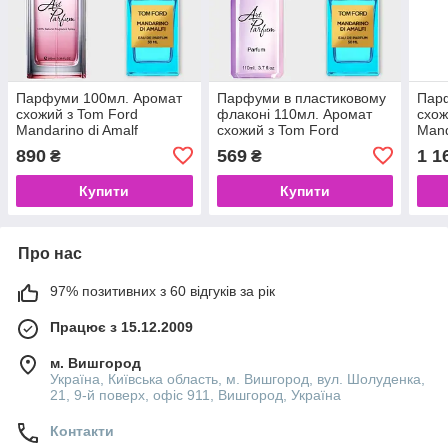
Парфуми 100мл. Аромат
Парфуми в пластиковому
Пар
схожий з Tom Ford
флаконі 110мл. Аромат
схож
Mandarino di Amalf
схожий з Tom Ford
Mand
Mandarino di Amalf
890
569
1 1
₴
₴
Купити
Купити
Про нас
97% позитивних з 60 відгуків за рік
Працює з 15.12.2009
м. Вишгород
Україна, Київська область, м. Вишгород, вул. Шолуденка,
21, 9-й поверх, офіс 911, Вишгород, Україна
Контакти