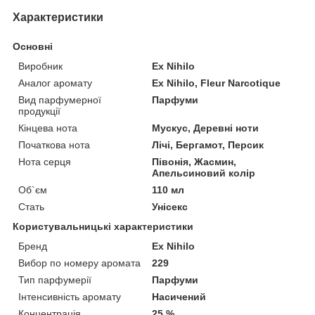
Характеристики
Основні
Виробник
Ex Nihilo
Аналог аромату
Ex Nihilo, Fleur Narcotique
Вид парфумерної
Парфуми
продукції
Кінцева нота
Мускус, Деревні ноти
Початкова нота
Лічі, Бергамот, Персик
Нота серця
Півонія, Жасмин,
Апельсиновий колір
Об`єм
110 мл
Стать
Унісекс
Користувальницькі характеристики
Бренд
Ex Nihilo
Вибор по номеру аромата
229
Тип парфумерії
Парфуми
Інтенсивність аромату
Насичений
Концентрація
25 %