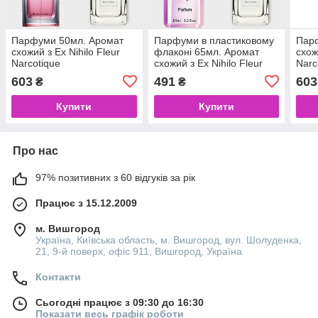
Парфуми 50мл. Аромат
Парфуми в пластиковому
Пар
схожий з Ex Nihilo Fleur
флаконі 65мл. Аромат
схож
Narcotique
схожий з Ex Nihilo Fleur
Narc
Narcotique
603
491
603
₴
₴
Купити
Купити
Про нас
97% позитивних з 60 відгуків за рік
Працює з 15.12.2009
м. Вишгород
Україна, Київська область, м. Вишгород, вул. Шолуденка,
21, 9-й поверх, офіс 911, Вишгород, Україна
Контакти
Сьогодні працює з 09:30 до 16:30
Показати весь графік роботи