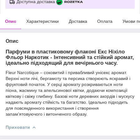
Доступна доставка
Опис
Характеристики
Доставка
Оплата
Умови п
Опис
Парфуми в пластиковому флаконі Екс Ніхіло
Фльор Наркотик - Інтенсивний та стійкий аромат,
ідеально підходящий для вечірнього часу.
Fleur Narcotique – соковитий і привабливий унісекс аромат.
Верхні ноти лічі, бергамоту та персика створюють яскравий і
фруктовий початок. У серці аромату розкриваються ноти
піона, жасмину та апельсинової квітки, додаючи композиції
квіткову і свіжу глибину. Базові ноти деревних акордів і мускусу
надають аромату стійкість та багатство. Ідеально підходить
для повсякденного використання і створення
запам'ятовуючого і витонченого образу.
Приховати