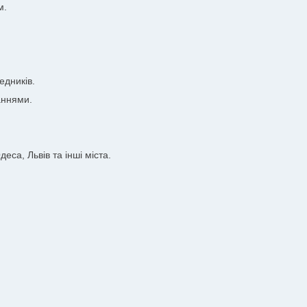
м.
едників.
аннями.
еса, Львів та інші міста.