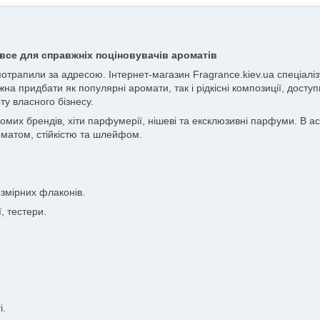
все для справжніх поціновувачів ароматів
 потрапили за адресою. Інтернет-магазин Fragrance.kiev.ua спеціа
жна придбати як популярні аромати, так і рідкісні композиції, досту
ту власного бізнесу.
х брендів, хіти парфумерії, нішеві та ексклюзивні парфуми. В асор
матом, стійкістю та шлейфом.
змірних флаконів.
, тестери.
і.