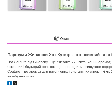
Опис
Парфуми Живанши Хот Кутюр - Інтенсивний та сті
Hot Couture від Givenchy – це елегантний і витончений аромат,
яскравий і бадьорий початок, що переходить в вишукане серце з
Couture – це аромат для витончених і елегантних жінок, які лю
незабутній шлейф.