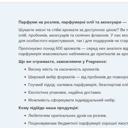
Парфуми на розлив, парфумерні олії та аксесуари — 
Шукаєте якісні та стійкі аромати за доступною ціною? Ви
олій, пробників, аксесуарів та скляних флаконів. У нас мо
для особистого користування, так і для подарунків чи стар
Пропонуємо понад 600 ароматів — серед них аналоги відоми
парфумерія максимально наближена до оригіналів за аро
Що ви отримаєте, замовляючи у Fragrance:
Високу якість та насиченість ароматів.
Широкий вибір форматів — від пробників до повноро
Гнучкий підхід: наливна парфумерія, безспиртові олії
Екологічна упаковка, надійна доставка.
Можливість сформувати індивідуальний набір.
Кому підійде наша продукція:
Любителям оригінальних духів на розлив.
Поціновувачам бюджетної парфумерії хорошої якост