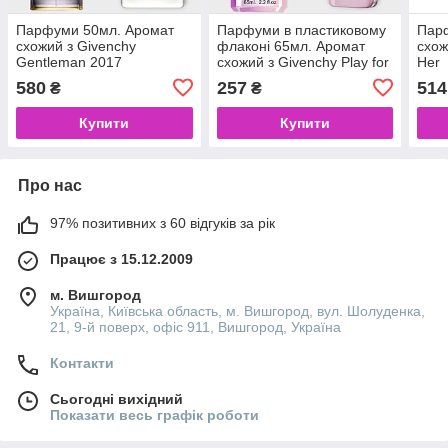
Парфуми 50мл. Аромат
Парфуми в пластиковому
Пар
схожий з Givenchy
флаконі 65мл. Аромат
схож
Gentleman 2017
схожий з Givenchy Play for
Her
Her
580
257
514
₴
₴
Купити
Купити
Про нас
97% позитивних з 60 відгуків за рік
Працює з 15.12.2009
м. Вишгород
Україна, Київська область, м. Вишгород, вул. Шолуденка,
21, 9-й поверх, офіс 911, Вишгород, Україна
Контакти
Сьогодні вихідний
Показати весь графік роботи