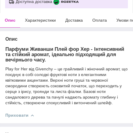
Доступна доставка
Опис
Характеристики
Доставка
Оплата
Умови п
Опис
Парфуми Живанши Плей фор Хер - Інтенсивний
та стійкий аромат, ідеально підходящий для
вечірнього часу.
Play for Her від Givenchy – це грайливий і жіночний аромат, що
поєднує в собі солодкі фруктові ноти з елегантними
квітковими акцентами. Верхні ноти груші та червоної
смородини створюють соковитий початок, що переходить у
серце з ірису, троянди та листа фіалки. Базові ноти
сандалового дерева та пачулі надають аромату глибину і
стійкість, створюючи спокусливий і витончений шлейф.
Приховати