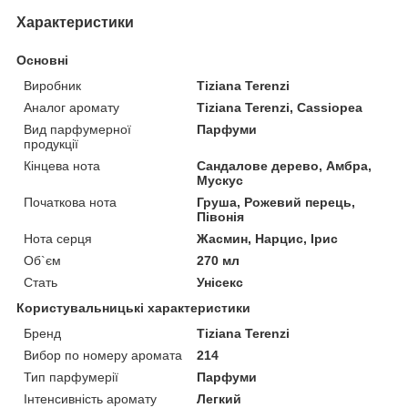
Характеристики
Основні
Виробник
Tiziana Terenzi
Аналог аромату
Tiziana Terenzi, Cassiopea
Вид парфумерної
Парфуми
продукції
Кінцева нота
Сандалове дерево, Амбра,
Мускус
Початкова нота
Груша, Рожевий перець,
Півонія
Нота серця
Жасмин, Нарцис, Ірис
Об`єм
270 мл
Стать
Унісекс
Користувальницькі характеристики
Бренд
Tiziana Terenzi
Вибор по номеру аромата
214
Тип парфумерії
Парфуми
Інтенсивність аромату
Легкий