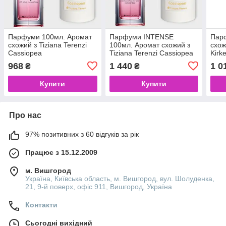
Парфуми 100мл. Аромат
Парфуми INTENSE
Пар
схожий з Tiziana Terenzi
100мл. Аромат схожий з
схож
Cassiopea
Tiziana Terenzi Cassiopea
Kirk
968
1 440
1 0
₴
₴
Купити
Купити
Про нас
97% позитивних з 60 відгуків за рік
Працює з 15.12.2009
м. Вишгород
Україна, Київська область, м. Вишгород, вул. Шолуденка,
21, 9-й поверх, офіс 911, Вишгород, Україна
Контакти
Сьогодні вихідний