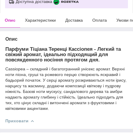
Доступна доставка
Опис
Характеристики
Доставка
Оплата
Умови п
Опис
Парфуми Тіціана Теренці Кассіопея - Легкий та
свіжий аромат, ідеально підходящий для
повсякденного носіння протягом дня.
Cassiopea – складний і багатогранний унісекс аромат. Верхні
ноти піона, груші та рожевого перцю створюють яскравий і
бадьорий початок. У серці аромату розкриваються ноти ірису,
нарцису та жасмину, додаючи композиції квіткову і пудрову
ніжність. Базові ноти мускусу, сандалового дерева та амбри
надають аромату глибину і стійкість. Ідеально підходить для
тих, хто цінує складні і витончені аромати з фруктовими і
квітковими акцентами.
Приховати