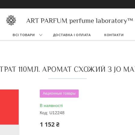
ART PARFUM perfume laboratory™
ВСІ ТОВАРИ
ДОСТАВКА І ОПЛАТА
КОНТАКТИ
АТ 110МЛ. АРОМАТ СХОЖИЙ З JO M
Акционные товары
В наявності
Код:
U12248
1 152 ₴