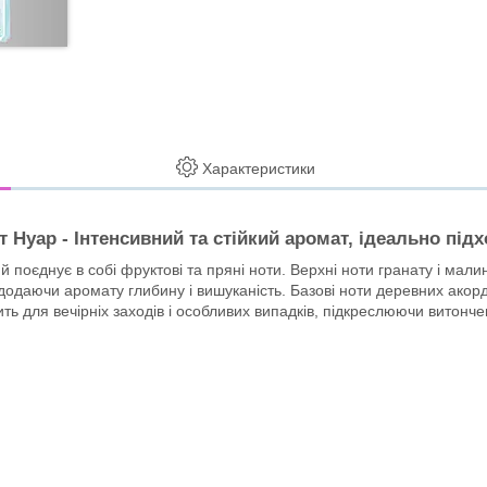
Характеристики
уар - Інтенсивний та стійкий аромат, ідеально підх
ий поєднує в собі фруктові та пряні ноти. Верхні ноти гранату і мал
 додаючи аромату глибину і вишуканість. Базові ноти деревних акорд
ь для вечірніх заходів і особливих випадків, підкреслюючи витончен