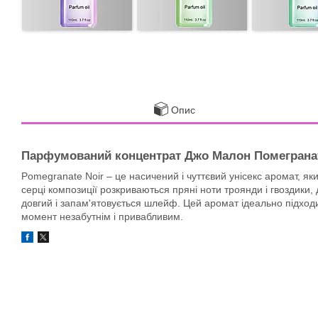
Опис
Парфумований концентрат Джо Малон Помегранат Н
Pomegranate Noir – це насичений і чуттєвий унісекс аромат, як
серці композиції розкриваються пряні ноти троянди і гвоздики,
довгий і запам'ятовується шлейф. Цей аромат ідеально підходит
момент незабутнім і привабливим.