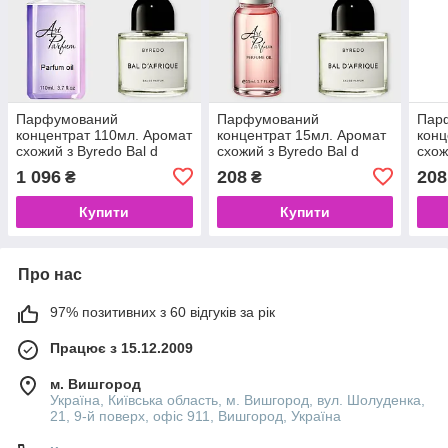
Парфумований
Парфумований
Пар
концентрат 110мл. Аромат
концентрат 15мл. Аромат
конц
схожий з Byredo Bal d
схожий з Byredo Bal d
схож
Afrique
Afrique
Afri
1 096
208
208
₴
₴
Купити
Купити
Про нас
97% позитивних з 60 відгуків за рік
Працює з 15.12.2009
м. Вишгород
Україна, Київська область, м. Вишгород, вул. Шолуденка,
21, 9-й поверх, офіс 911, Вишгород, Україна