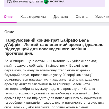
Доступна доставка
Опис
Характеристики
Доставка
Оплата
Умови п
Опис
Парфумований концентрат Байредо Баль
д'Афрік - Легкий та елегантний аромат, ідеально
підходящий для повсякденного носіння
протягом дня.
Bal d'Afrique – це екзотичний і витончений унісекс аромат,
який поєднує в собі східні і квіткові ноти. Верхні ноти
бергамоту, лимону та апельсину створюють яскравий і
бадьорий вступ, привертаючи увагу. У серці композиції
розкриваються вишукані ноти жасмину та фіалки, додаючи
аромату квіткову елегантність та глибину. Базові ноти
ветівера, амбри та мускусу надають аромату стійкість та
тепло, створюючи довгий та запам'ятовується шлейф. Цей
аромат ідеально підходить для повсякденного використання
та особливих випадків, підкреслюючи витонченість та екзотику
своєї власниці або власника, роблячи кожен момент