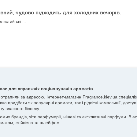
ний, чудово підходить для холодних вечорів.
истий світ...
все для справжніх поціновувачів ароматів
 потрапили за адресою. Інтернет-магазин Fragrance.kiev.ua спеціа
жна придбати як популярні аромати, так і рідкісні композиції, досту
ту власного бізнесу.
х брендів, хіти парфумерії, нішеві та ексклюзивні парфуми. В асор
матом, стійкістю та шлейфом.