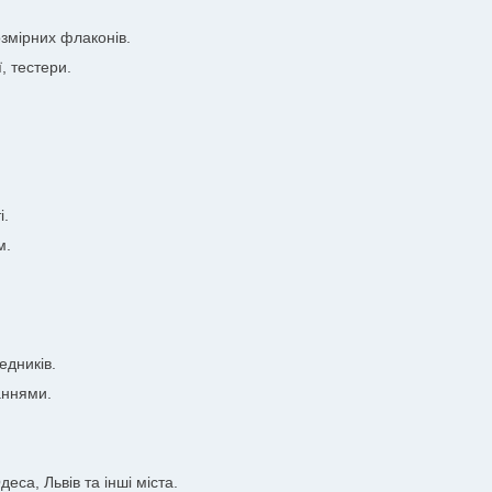
змірних флаконів.
, тестери.
і.
м.
едників.
аннями.
еса, Львів та інші міста.