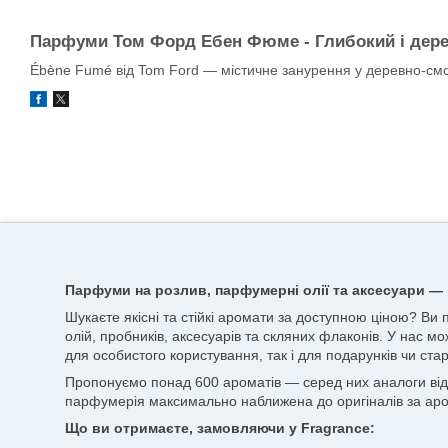
Парфуми Том Форд Ебен Фюме - Глибокий і дерев
Ébène Fumé від Tom Ford — містичне занурення у деревно-смол
Парфуми на розлив, парфумерні олії та аксесуари — 
Шукаєте якісні та стійкі аромати за доступною ціною? Ви
олій, пробників, аксесуарів та скляних флаконів. У нас мо
для особистого користування, так і для подарунків чи стар
Пропонуємо понад 600 ароматів — серед них аналоги відоми
парфумерія максимально наближена до оригіналів за аро
Що ви отримаєте, замовляючи у Fragrance: