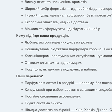
Високу якість та насиченість ароматів.
Широкий вибір форматів — від пробників до повноро
Гнучкий підхід: наливна парфумерія, безспиртові олії
Екологічна упаковка, надійна доставка.
Можливість сформувати індивідуальний набір.
Кому підійде наша продукція:
Любителям оригінальних духів на розлив.
Поціновувачам бюджетної парфумерії хорошої якост
Колекціонерам, парфумерним ентузіастам, гурмана
Оптовим клієнтам та підприємцям.
Покупцям, які шукають подарункові набори.
Наші переваги:
Парфумерія оптом і в роздріб — напряму, без посер
Консультації при виборі ароматів за вашими вподоб
Постійне оновлення асортименту.
Гнучка система знижок.
Швидка доставка по Україні — Київ, Харків, Дніпро, Од