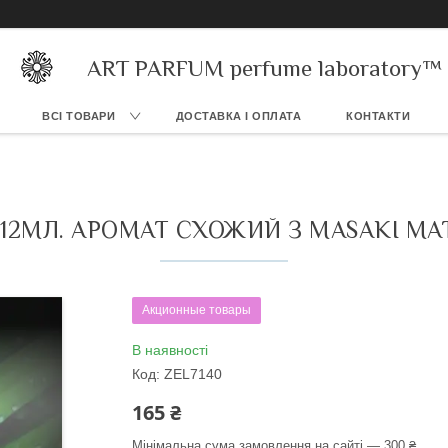
ART PARFUM perfume laboratory™
ВСІ ТОВАРИ
ДОСТАВКА І ОПЛАТА
КОНТАКТИ
 12МЛ. АРОМАТ СХОЖИЙ З MASAKI MA
Акционные товары
В наявності
Код:
ZEL7140
165 ₴
Мінімальна сума замовлення на сайті — 300 ₴