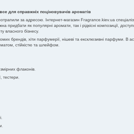
все для справжніх поціновувачів ароматів
 потрапили за адресою. Інтернет-магазин Fragrance.kiev.ua спеціа
жна придбати як популярні аромати, так і рідкісні композиції, досту
ту власного бізнесу.
х брендів, хіти парфумерії, нішеві та ексклюзивні парфуми. В асор
матом, стійкістю та шлейфом.
змірних флаконів.
, тестери.
і.
м.