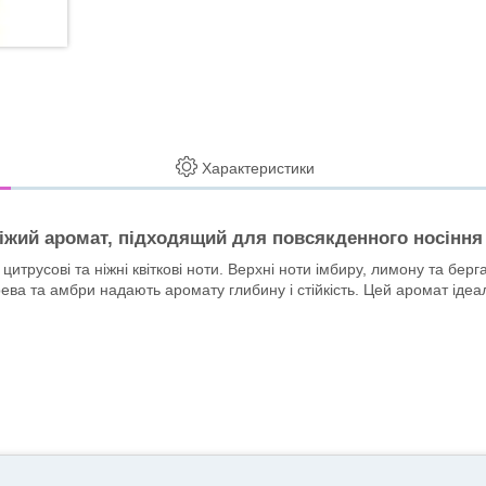
Характеристики
віжий аромат, підходящий для повсякденного носіння
і цитрусові та ніжні квіткові ноти. Верхні ноти імбиру, лимону та б
ерева та амбри надають аромату глибину і стійкість. Цей аромат ід