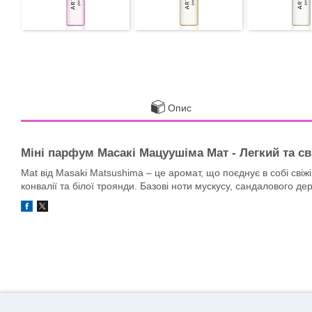
Опис
Міні парфум Масакі Мацуушіма Мат - Легкий та с
Mat від Masaki Matsushima – це аромат, що поєднує в собі свіж
конвалії та білої троянди. Базові ноти мускусу, сандалового д