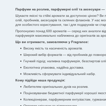
Парфуми на розлив, парфумерні олії та аксесуари — 
Шукаєте якісні та стійкі аромати за доступною ціною? Ви
олій, пробників, аксесуарів та скляних флаконів. У нас мо
для особистого користування, так і для подарунків чи стар
Пропонуємо понад 600 ароматів — серед них аналоги відоми
парфумерія максимально наближена до оригіналів за аро
Що ви отримаєте, замовляючи у Fragrance:
Високу якість та насиченість ароматів.
Широкий вибір форматів — від пробників до повноро
Гнучкий підхід: наливна парфумерія, безспиртові олії
Екологічна упаковка, надійна доставка.
Можливість сформувати індивідуальний набір.
Кому підійде наша продукція:
Любителям оригінальних духів на розлив.
Поціновувачам бюджетної парфумерії хорошої якост
Колекціонерам, парфумерним ентузіастам, гурмана
Оптовим клієнтам та підприємцям.