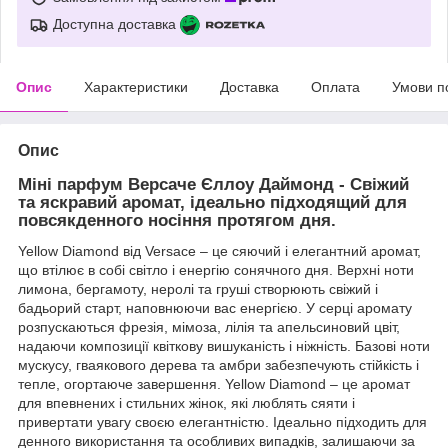
Доступна доставка
Опис
Характеристики
Доставка
Оплата
Умови п
Опис
Міні парфум Версаче Єллоу Даймонд - Свіжий
та яскравий аромат, ідеально підходящий для
повсякденного носіння протягом дня.
Yellow Diamond від Versace – це сяючий і елегантний аромат,
що втілює в собі світло і енергію сонячного дня. Верхні ноти
лимона, бергамоту, неролі та груші створюють свіжий і
бадьорий старт, наповнюючи вас енергією. У серці аромату
розпускаються фрезія, мімоза, лілія та апельсиновий цвіт,
надаючи композиції квіткову вишуканість і ніжність. Базові ноти
мускусу, гваякового дерева та амбри забезпечують стійкість і
тепле, огортаюче завершення. Yellow Diamond – це аромат
для впевнених і стильних жінок, які люблять сяяти і
привертати увагу своєю елегантністю. Ідеально підходить для
денного використання та особливих випадків, залишаючи за