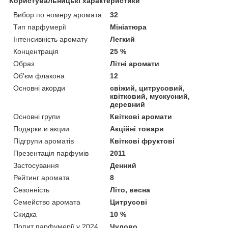
Користувальницькі характеристики
Вибор по номеру аромата
32
Тип парфумерії
Мініатюра
Інтенсивність аромату
Легкий
Концентрація
25 %
Образ
Літні аромати
Об'єм флакона
12
Основні акорди
свіжий, цитрусовий,
квітковий, мускусний,
деревний
Основні групи
Квіткові аромати
Подарки и акции
Акційні товари
Підгрупи ароматів
Квіткові фруктові
Презентація парфумів
2011
Застосування
Денний
Рейтинг аромата
8
Сезонність
Літо, весна
Семейство аромата
Цитрусові
Скидка
10 %
Попит парфумерії у 2024
Чудово