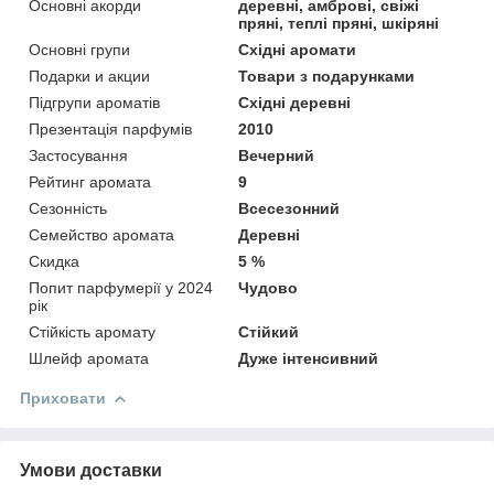
Основні акорди
деревні, амброві, свіжі
пряні, теплі пряні, шкіряні
Основні групи
Східні аромати
Подарки и акции
Товари з подарунками
Підгрупи ароматів
Східні деревні
Презентація парфумів
2010
Застосування
Вечерний
Рейтинг аромата
9
Сезонність
Всесезонний
Семейство аромата
Деревні
Скидка
5 %
Попит парфумерії у 2024
Чудово
рік
Стійкість аромату
Стійкий
Шлейф аромата
Дуже інтенсивний
Приховати
Умови доставки