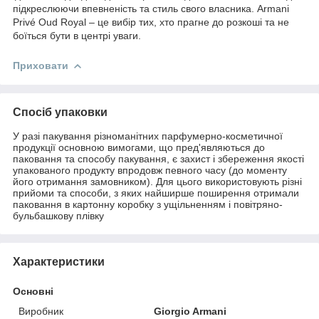
підкреслюючи впевненість та стиль свого власника. Armani
Privé Oud Royal – це вибір тих, хто прагне до розкоші та не
боїться бути в центрі уваги.
Приховати
Спосіб упаковки
У разі пакування різноманітних парфумерно-косметичної
продукції основною вимогами, що пред'являються до
паковання та способу пакування, є захист і збереження якості
упакованого продукту впродовж певного часу (до моменту
його отримання замовником). Для цього використовують різні
прийоми та способи, з яких найширше поширення отримали
паковання в картонну коробку з ущільненням і повітряно-
бульбашкову плівку
Характеристики
Основні
Виробник
Giorgio Armani