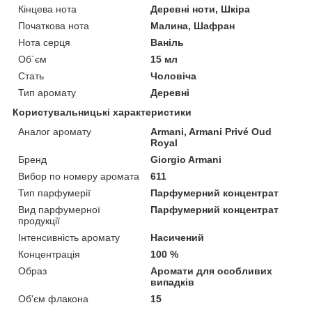
Кінцева нота
Деревні ноти, Шкіра
Початкова нота
Малина, Шафран
Нота серця
Ваніль
Об`єм
15 мл
Стать
Чоловіча
Тип аромату
Деревні
Користувальницькі характеристики
Аналог аромату
Armani, Armani Privé Oud
Royal
Бренд
Giorgio Armani
Вибор по номеру аромата
611
Тип парфумерії
Парфумерний концентрат
Вид парфумерної
Парфумерний концентрат
продукції
Інтенсивність аромату
Насичений
Концентрація
100 %
Образ
Аромати для особливих
випадків
Об'єм флакона
15