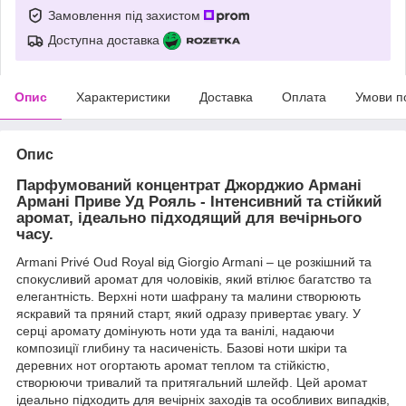
Замовлення під захистом
Доступна доставка
Опис
Характеристики
Доставка
Оплата
Умови п
Опис
Парфумований концентрат Джорджио Армані
Армані Приве Уд Рояль - Інтенсивний та стійкий
аромат, ідеально підходящий для вечірнього
часу.
Armani Privé Oud Royal від Giorgio Armani – це розкішний та
спокусливий аромат для чоловіків, який втілює багатство та
елегантність. Верхні ноти шафрану та малини створюють
яскравий та пряний старт, який одразу привертає увагу. У
серці аромату домінують ноти уда та ванілі, надаючи
композиції глибину та насиченість. Базові ноти шкіри та
деревних нот огортають аромат теплом та стійкістю,
створюючи тривалий та притягальний шлейф. Цей аромат
ідеально підходить для вечірніх заходів та особливих випадків,