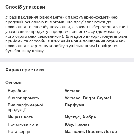
Спосіб упаковки
У разі пакування різноманітних парфумерно-косметичної
продукції основною вимогами, що пред'являються до
паковання та способу пакування, є захист і збереження якості
упакованого продукту впродовж певного часу (до моменту
його отримання замовником). Для цього використовують різні
прийоми та способи, з яких найширше поширення отримали
паковання в картонну коробку з ущільненням і повітряно-
бульбашкову плівку
Характеристики
Основні
Виробник
Versace
Аналог аромату
Versace, Bright Crystal
Вид парфумерної
Парфуми
продукції
Кінцева нота
Мускус, Амбра
Початкова нота
Юзу, Гранат
Нота серця
Магнолія, Півонія, Лотос