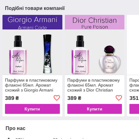
Подібні товари компанії
Парфуми в пластиковому
Парфуми в пластиковому
Парф
флаконі 65мл. Аромат
флаконі 65мл. Аромат
флак
схожий з Giorgio Armani
схожий з Dior Christian
схож
Armani Code
Pure Poison
389
389
351
₴
₴
Купити
Купити
Про нас