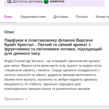
Доступна доставка
Опис
Характеристики
Доставка
Оплата
Умови п
Опис
Парфуми в пластиковому флаконі Версаче
Брайт Кристал - Легкий та свіжий аромат з
фруктовими та квітковими нотами, підходящий
для денного часу.
Bright Crystal від Versace - це яскравий і витончений аромат
для жінок. Верхні ноти включають юзу, гранат та водяні ноти,
створюючи свіжість і легкість. Серце аромату складається з
лотоса, магнолії та півонії, додаючи квіткову витонченість.
Базові ноти мускусу, махагону та амбри надають аромату
вишуканість та стійкість. Ідеально підходить для
повсякденного використання та романтичних вечорів.
Приховати