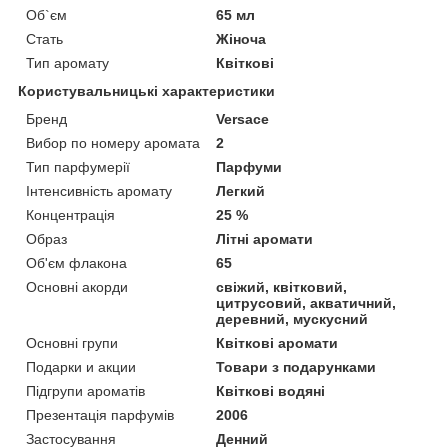
Об`єм
65 мл
Стать
Жіноча
Тип аромату
Квіткові
Користувальницькі характеристики
Бренд
Versace
Вибор по номеру аромата
2
Тип парфумерії
Парфуми
Інтенсивність аромату
Легкий
Концентрація
25 %
Образ
Літні аромати
Об'єм флакона
65
Основні акорди
свіжий, квітковий,
цитрусовий, акватичний,
деревний, мускусний
Основні групи
Квіткові аромати
Подарки и акции
Товари з подарунками
Підгрупи ароматів
Квіткові водяні
Презентація парфумів
2006
Застосування
Денний