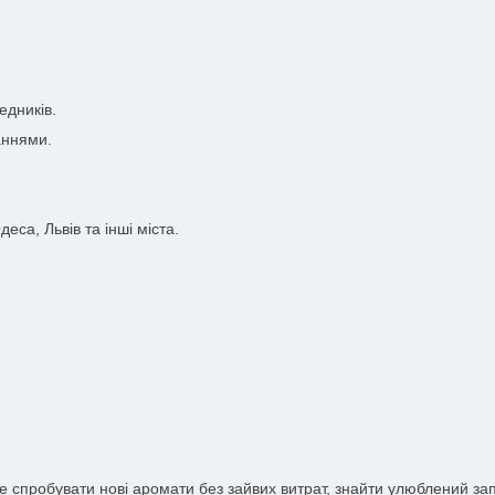
едників.
аннями.
еса, Львів та інші міста.
те спробувати нові аромати без зайвих витрат, знайти улюблений з