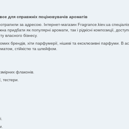
все для справжніх поціновувачів ароматів
 потрапили за адресою. Інтернет-магазин Fragrance.kiev.ua спеціа
жна придбати як популярні аромати, так і рідкісні композиції, досту
ту власного бізнесу.
х брендів, хіти парфумерії, нішеві та ексклюзивні парфуми. В асор
матом, стійкістю та шлейфом.
змірних флаконів.
, тестери.
і.
м.