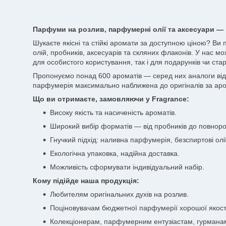
Парфуми на розлив, парфумерні олії та аксесуари — 
Шукаєте якісні та стійкі аромати за доступною ціною? Ви
олій, пробників, аксесуарів та скляних флаконів. У нас мо
для особистого користування, так і для подарунків чи стар
Пропонуємо понад 600 ароматів — серед них аналоги відоми
парфумерія максимально наближена до оригіналів за аро
Що ви отримаєте, замовляючи у Fragrance:
Високу якість та насиченість ароматів.
Широкий вибір форматів — від пробників до повноро
Гнучкий підхід: наливна парфумерія, безспиртові олії
Екологічна упаковка, надійна доставка.
Можливість сформувати індивідуальний набір.
Кому підійде наша продукція:
Любителям оригінальних духів на розлив.
Поціновувачам бюджетної парфумерії хорошої якост
Колекціонерам, парфумерним ентузіастам, гурмана