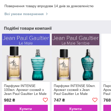
Повернення товару впродовж 14 днів за домовленістю
Всі умови повернення
Подібні товари компанії
Парфуми INTENSE
Парфуми INTENSE 50мл.
Пар
100мл. Аромат схожий з
Аромат схожий з Jean
Аром
Jean Paul Gaultier Le Male
Paul Gaultier Le Male
Paul
Terrible
du M
982
747
768
₴
₴
Купити
Купити