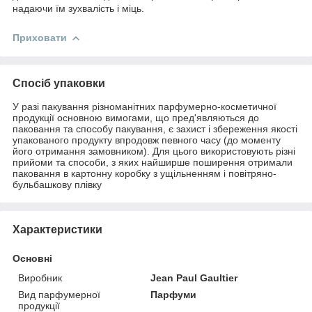
надаючи їм зухвалість і міць.
Приховати
Спосіб упаковки
У разі пакування різноманітних парфумерно-косметичної
продукції основною вимогами, що пред'являються до
паковання та способу пакування, є захист і збереження якості
упакованого продукту впродовж певного часу (до моменту
його отримання замовником). Для цього використовують різні
прийоми та способи, з яких найширше поширення отримали
паковання в картонну коробку з ущільненням і повітряно-
бульбашкову плівку
Характеристики
Основні
Виробник
Jean Paul Gaultier
Вид парфумерної
Парфуми
продукції