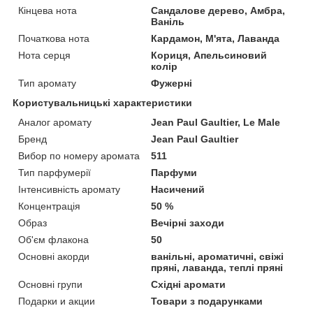
Кінцева нота
Сандалове дерево, Амбра,
Ваніль
Початкова нота
Кардамон, М'ята, Лаванда
Нота серця
Кориця, Апельсиновий
колір
Тип аромату
Фужерні
Користувальницькі характеристики
Аналог аромату
Jean Paul Gaultier, Le Male
Бренд
Jean Paul Gaultier
Вибор по номеру аромата
511
Тип парфумерії
Парфуми
Інтенсивність аромату
Насичений
Концентрація
50 %
Образ
Вечірні заходи
Об'єм флакона
50
Основні акорди
ванільні, ароматичні, свіжі
пряні, лаванда, теплі пряні
Основні групи
Східні аромати
Подарки и акции
Товари з подарунками