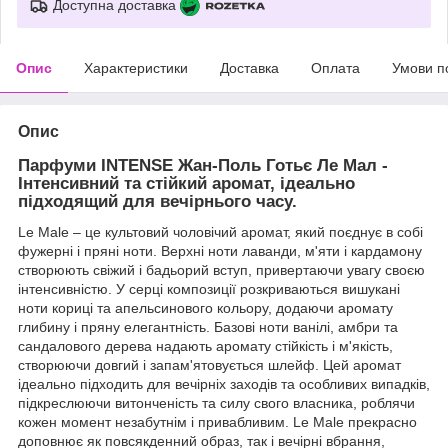
Доступна доставка
Опис
Характеристики
Доставка
Оплата
Умови п
Опис
Парфуми INTENSE Жан-Поль Готьє Ле Мал -
Інтенсивний та стійкий аромат, ідеально
підходящий для вечірнього часу.
Le Male – це культовий чоловічий аромат, який поєднує в собі
фужерні і пряні ноти. Верхні ноти лаванди, м'яти і кардамону
створюють свіжий і бадьорий вступ, привертаючи увагу своєю
інтенсивністю. У серці композиції розкриваються вишукані
ноти кориці та апельсинового кольору, додаючи аромату
глибину і пряну елегантність. Базові ноти ванілі, амбри та
сандалового дерева надають аромату стійкість і м'якість,
створюючи довгий і запам'ятовується шлейф. Цей аромат
ідеально підходить для вечірніх заходів та особливих випадків,
підкреслюючи витонченість та силу свого власника, роблячи
кожен момент незабутнім і привабливим. Le Male прекрасно
доповнює як повсякденний образ, так і вечірні вбрання,