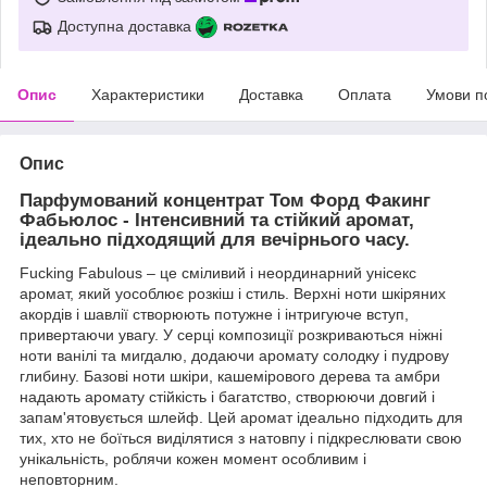
Доступна доставка
Опис
Характеристики
Доставка
Оплата
Умови п
Опис
Парфумований концентрат Том Форд Факинг
Фабьюлос - Інтенсивний та стійкий аромат,
ідеально підходящий для вечірнього часу.
Fucking Fabulous – це сміливий і неординарний унісекс
аромат, який уособлює розкіш і стиль. Верхні ноти шкіряних
акордів і шавлії створюють потужне і інтригуюче вступ,
привертаючи увагу. У серці композиції розкриваються ніжні
ноти ванілі та мигдалю, додаючи аромату солодку і пудрову
глибину. Базові ноти шкіри, кашемірового дерева та амбри
надають аромату стійкість і багатство, створюючи довгий і
запам'ятовується шлейф. Цей аромат ідеально підходить для
тих, хто не боїться виділятися з натовпу і підкреслювати свою
унікальність, роблячи кожен момент особливим і
неповторним.