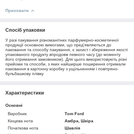
Приховати
Спосіб упаковки
У разі пакування різноманітних парфумерно-косметичної
продукції основною вимогами, що пред'являються до
паковання та способу пакування, є захист і збереження якості
упакованого продукту впродовж певного часу (до моменту
його отримання замовником). Для цього використовують різні
прийоми та способи, з яких найширше поширення отримали
паковання в картонну коробку з ущільненням і повітряно-
бульбашкову плівку
Характеристики
Основні
Виробник
Tom Ford
Кінцева нота
Амбра, Шкіра
Початкова нота
Шавлія