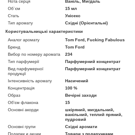
Нота серця
Ваніль, Мигдаль
Об`єм
15 мл
Стать
Унісекс
Тип аромату
Східні (Орієнтальні)
Користувальницькі характеристики
Аналог аромату
Tom Ford, Fucking Fabulous
Бренд
Tom Ford
Вибор по номеру аромата
234
Тип парфумерії
Парфумерний концентрат
Вид парфумерної
Парфумерний концентрат
продукції
Інтенсивність аромату
Насичений
Концентрація
100 %
Образ
Вечірні заходи
Об'єм флакона
15
Основні акорди
шкіряний, мигдальний,
ванільний, теплий пряний,
пудровий
Основні групи
Східні аромати
Подарки и акции
Товари з подарунками