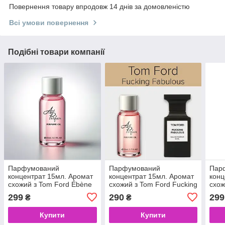
Повернення товару впродовж 14 днів за домовленістю
Всі умови повернення
Подібні товари компанії
Парфумований
Парфумований
Пар
концентрат 15мл. Аромат
концентрат 15мл. Аромат
конц
схожий з Tom Ford Ébène
схожий з Tom Ford Fucking
схож
Fumé
Fabulous
Fum
299
290
299
₴
₴
Купити
Купити