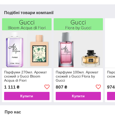
Подібні товари компанії
Парфуми 270мл. Аромат
Парфуми 100мл. Аромат
Пар
схожий з Gucci Bloom
схожий з Gucci Flora by
схож
Acqua di Fiori
Gucci
1 111
807
974
₴
₴
Купити
Купити
Про нас