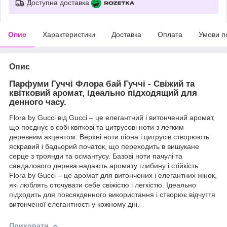
Доступна доставка
Опис
Характеристики
Доставка
Оплата
Умови п
Опис
Парфуми Гуччі Флора бай Гуччі - Свіжий та
квітковий аромат, ідеально підходящий для
денного часу.
Flora by Gucci від Gucci – це елегантний і витончений аромат,
що поєднує в собі квіткові та цитрусові ноти з легким
деревним акцентом. Верхні ноти піона і цитрусів створюють
яскравий і бадьорий початок, що переходить в вишукане
серце з троянди та османтусу. Базові ноти пачулі та
сандалового дерева надають аромату глибину і стійкість.
Flora by Gucci – це аромат для витончених і елегантних жінок,
які люблять оточувати себе свіжістю і легкістю. Ідеально
підходить для повсякденного використання і створює відчуття
витонченої елегантності у кожному дні.
Приховати