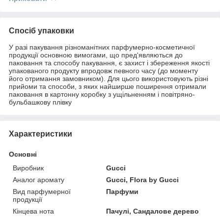
Спосіб упаковки
У разі пакування різноманітних парфумерно-косметичної
продукції основною вимогами, що пред'являються до
паковання та способу пакування, є захист і збереження якості
упакованого продукту впродовж певного часу (до моменту
його отримання замовником). Для цього використовують різні
прийоми та способи, з яких найширше поширення отримали
паковання в картонну коробку з ущільненням і повітряно-
бульбашкову плівку
Характеристики
Основні
Виробник
Gucci
Аналог аромату
Gucci, Flora by Gucci
Вид парфумерної
Парфуми
продукції
Кінцева нота
Пачулі, Сандалове дерево