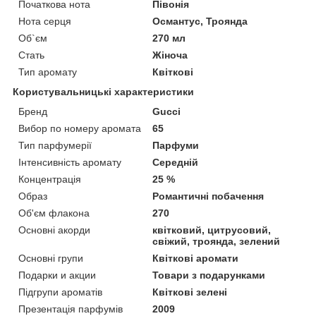
Початкова нота
Півонія
Нота серця
Османтус, Троянда
Об`єм
270 мл
Стать
Жіноча
Тип аромату
Квіткові
Користувальницькі характеристики
Бренд
Gucci
Вибор по номеру аромата
65
Тип парфумерії
Парфуми
Інтенсивність аромату
Середній
Концентрація
25 %
Образ
Романтичні побачення
Об'єм флакона
270
Основні акорди
квітковий, цитрусовий,
свіжий, троянда, зелений
Основні групи
Квіткові аромати
Подарки и акции
Товари з подарунками
Підгрупи ароматів
Квіткові зелені
Презентація парфумів
2009