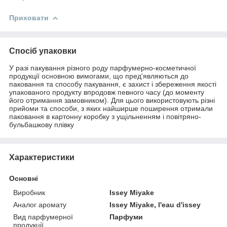
Приховати
Спосіб упаковки
У разі пакування різного роду парфумерно-косметичної
продукції основною вимогами, що пред'являються до
паковання та способу пакування, є захист і збереження якості
упакованого продукту впродовж певного часу (до моменту
його отримання замовником). Для цього використовують різні
прийоми та способи, з яких найширше поширення отримали
паковання в картонну коробку з ущільненням і повітряно-
бульбашкову плівку
Характеристики
Основні
Виробник
Issey Miyake
Аналог аромату
Issey Miyake, l'eau d'issey
Вид парфумерної
Парфуми
продукції