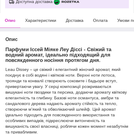
Доступна доставка
Опис
Характеристики
Доставка
Оплата
Умови п
Опис
Парфуми Іссей Міяке Леу Діссі - Свіжий та
водний аромат, ідеально підходящий для
повсякденного носіння протягом дня.
Leau Dissey – це свіжий і елегантний жіночий аромат, який
поєднує в собі водяні і квіткові ноти. Верхні ноти лотоса,
троянди та конвалії створюють соковите і бадьоре вступ,
привертаючи увагу. У серці композиції розкриваються
вишукані ноти гвоздики та персика, додаючи аромату квіткову
елегантність та глибину. Базові ноти османтуса, амбри та
сандалового дерева надають аромату стійкість та тепло,
створюючи м'який та обволікаючий шлейф. Цей аромат
ідеально підходить для повсякденного використання та
особливих випадків, підкреслюючи витонченість та
вишуканість своєї власниці, роблячи кожен момент незабутнім
та привабливим.