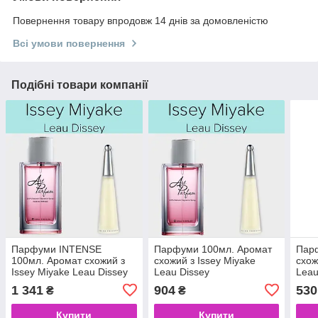
Повернення товару впродовж 14 днів за домовленістю
Всі умови повернення
Подібні товари компанії
Парфуми INTENSE
Парфуми 100мл. Аромат
Пар
100мл. Аромат схожий з
схожий з Issey Miyake
схож
Issey Miyake Leau Dissey
Leau Dissey
Leau
1 341
904
530
₴
₴
Купити
Купити