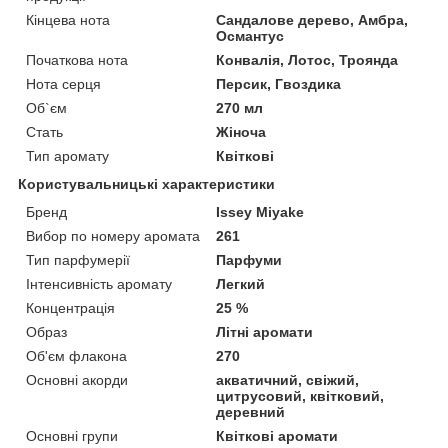
Кінцева нота
Сандалове дерево, Амбра,
Османтус
Початкова нота
Конвалія, Лотос, Троянда
Нота серця
Персик, Гвоздика
Об`єм
270 мл
Стать
Жіноча
Тип аромату
Квіткові
Користувальницькі характеристики
Бренд
Issey Miyake
Вибор по номеру аромата
261
Тип парфумерії
Парфуми
Інтенсивність аромату
Легкий
Концентрація
25 %
Образ
Літні аромати
Об'єм флакона
270
Основні акорди
акватичний, свіжий,
цитрусовий, квітковий,
деревний
Основні групи
Квіткові аромати