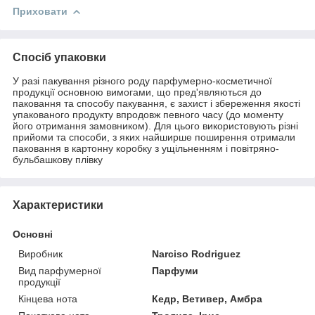
Приховати
Спосіб упаковки
У разі пакування різного роду парфумерно-косметичної
продукції основною вимогами, що пред'являються до
паковання та способу пакування, є захист і збереження якості
упакованого продукту впродовж певного часу (до моменту
його отримання замовником). Для цього використовують різні
прийоми та способи, з яких найширше поширення отримали
паковання в картонну коробку з ущільненням і повітряно-
бульбашкову плівку
Характеристики
Основні
Виробник
Narciso Rodriguez
Вид парфумерної
Парфуми
продукції
Кінцева нота
Кедр, Ветивер, Амбра