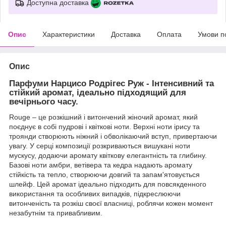
Доступна доставка
Опис
Характеристики
Доставка
Оплата
Умови п
Опис
Парфуми Нарцисо Родрігес Руж - Інтенсивний та
стійкий аромат, ідеально підходящий для
вечірнього часу.
Rouge – це розкішний і витончений жіночий аромат, який
поєднує в собі пудрові і квіткові ноти. Верхні ноти ірису та
троянди створюють ніжний і обволікаючий вступ, привертаючи
увагу. У серці композиції розкриваються вишукані ноти
мускусу, додаючи аромату квіткову елегантність та глибину.
Базові ноти амбри, ветівера та кедра надають аромату
стійкість та тепло, створюючи довгий та запам'ятовується
шлейф. Цей аромат ідеально підходить для повсякденного
використання та особливих випадків, підкреслюючи
витонченість та розкіш своєї власниці, роблячи кожен момент
незабутнім та привабливим.