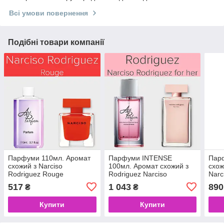
Всі умови повернення
Подібні товари компанії
Парфуми 110мл. Аромат
Парфуми INTENSE
Пар
схожий з Narciso
100мл. Аромат схожий з
схож
Rodriguez Rouge
Rodriguez Narciso
Narc
Rodriguez for her
517
1 043
890
₴
₴
Купити
Купити