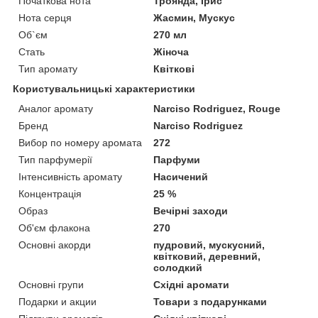
Початкова нота
Троянда, Ірис
Нота серця
Жасмин, Мускус
Об`єм
270 мл
Стать
Жіноча
Тип аромату
Квіткові
Користувальницькі характеристики
Аналог аромату
Narciso Rodriguez, Rouge
Бренд
Narciso Rodriguez
Вибор по номеру аромата
272
Тип парфумерії
Парфуми
Інтенсивність аромату
Насичений
Концентрація
25 %
Образ
Вечірні заходи
Об'єм флакона
270
Основні акорди
пудровий, мускусний,
квітковий, деревний,
солодкий
Основні групи
Східні аромати
Подарки и акции
Товари з подарунками