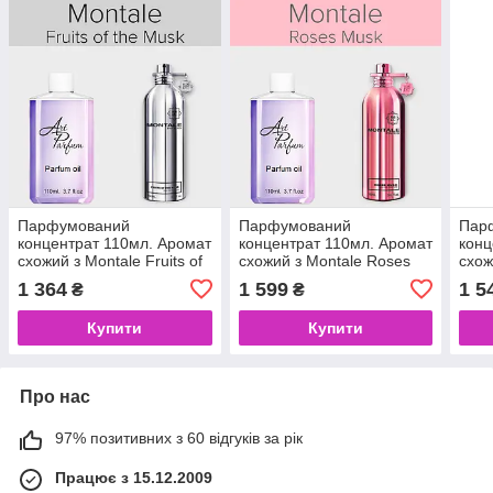
Парфумований
Парфумований
Пар
концентрат 110мл. Аромат
концентрат 110мл. Аромат
конц
схожий з Montale Fruits of
схожий з Montale Roses
схож
the Musk
Musk
Ros
1 364
1 599
1 5
₴
₴
Купити
Купити
Про нас
97% позитивних з 60 відгуків за рік
Працює з 15.12.2009