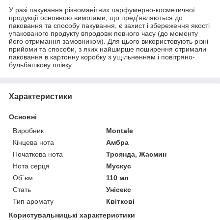
У разі пакування різноманітних парфумерно-косметичної
продукції основною вимогами, що пред'являються до
паковання та способу пакування, є захист і збереження якості
упакованого продукту впродовж певного часу (до моменту
його отримання замовником). Для цього використовують різні
прийоми та способи, з яких найширше поширення отримали
паковання в картонну коробку з ущільненням і повітряно-
бульбашкову плівку
Характеристики
Основні
Виробник
Montale
Кінцева нота
Амбра
Початкова нота
Троянда, Жасмин
Нота серця
Мускус
Об`єм
110 мл
Стать
Унісекс
Тип аромату
Квіткові
Користувальницькі характеристики