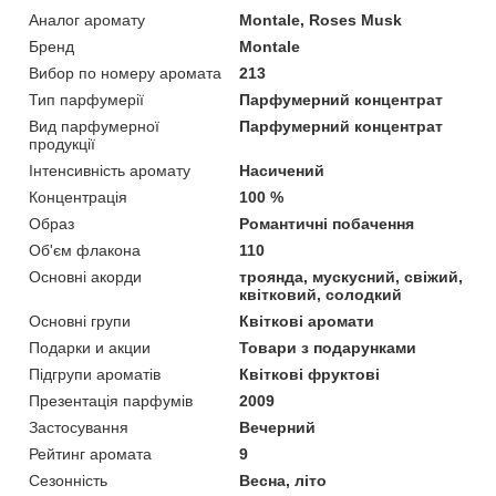
Аналог аромату
Montale, Roses Musk
Бренд
Montale
Вибор по номеру аромата
213
Тип парфумерії
Парфумерний концентрат
Вид парфумерної
Парфумерний концентрат
продукції
Інтенсивність аромату
Насичений
Концентрація
100 %
Образ
Романтичні побачення
Об'єм флакона
110
Основні акорди
троянда, мускусний, свіжий,
квітковий, солодкий
Основні групи
Квіткові аромати
Подарки и акции
Товари з подарунками
Підгрупи ароматів
Квіткові фруктові
Презентація парфумів
2009
Застосування
Вечерний
Рейтинг аромата
9
Сезонність
Весна, літо