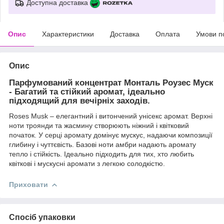
Доступна доставка
Опис
Характеристики
Доставка
Оплата
Умови п
Опис
Парфумований концентрат Монталь Роузес Муск
- Багатий та стійкий аромат, ідеально
підходящий для вечірніх заходів.
Roses Musk – елегантний і витончений унісекс аромат. Верхні
ноти троянди та жасмину створюють ніжний і квітковий
початок. У серці аромату домінує мускус, надаючи композиції
глибину і чуттєвість. Базові ноти амбри надають аромату
тепло і стійкість. Ідеально підходить для тих, хто любить
квіткові і мускусні аромати з легкою солодкістю.
Приховати
Спосіб упаковки