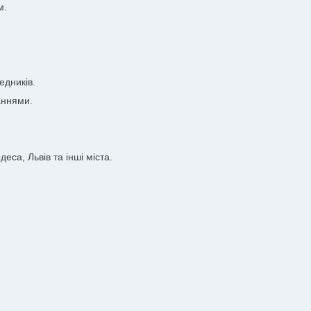
м.
едників.
аннями.
еса, Львів та інші міста.