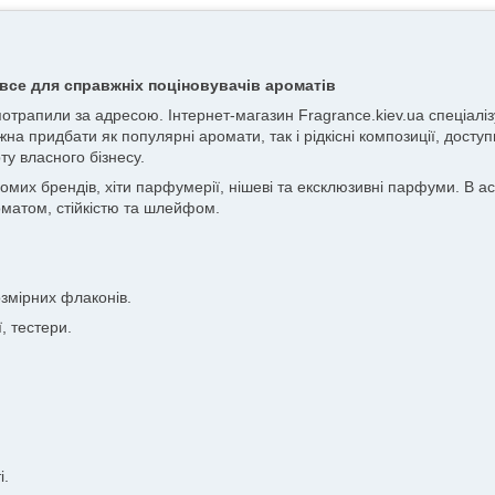
все для справжніх поціновувачів ароматів
 потрапили за адресою. Інтернет-магазин Fragrance.kiev.ua спеціа
жна придбати як популярні аромати, так і рідкісні композиції, досту
ту власного бізнесу.
х брендів, хіти парфумерії, нішеві та ексклюзивні парфуми. В асор
матом, стійкістю та шлейфом.
змірних флаконів.
, тестери.
і.