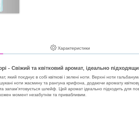
Характеристики
рі - Свіжий та квітковий аромат, ідеально підходящ
мат, який поєднує в собі квіткові і зелені ноти. Верхні ноти гальба
ишукані ноти жасмину та рангуна крифона, додаючи аромату квіткову 
 та запам'ятовується шлейф. Цей аромат ідеально підходить для по
и кожен момент незабутнім та привабливим.