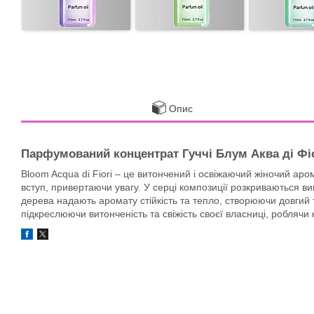
Опис
Парфумований концентрат Гуччі Блум Аква ді Фіо
Bloom Acqua di Fiori – це витончений і освіжаючий жіночий аро
вступ, привертаючи увагу. У серці композиції розкриваються в
дерева надають аромату стійкість та тепло, створюючи довгий
підкреслюючи витонченість та свіжість своєї власниці, робляч