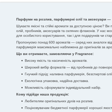
Парфуми на розлив, парфумерні олії та аксесуари — 
Шукаєте якісні та стійкі аромати за доступною ціною? Ви
олій, пробників, аксесуарів та скляних флаконів. У нас мо
для особистого користування, так і для подарунків чи стар
Пропонуємо понад 600 ароматів — серед них аналоги відоми
парфумерія максимально наближена до оригіналів за аро
Що ви отримаєте, замовляючи у Fragrance:
Високу якість та насиченість ароматів.
Широкий вибір форматів — від пробників до повноро
Гнучкий підхід: наливна парфумерія, безспиртові олії
Екологічна упаковка, надійна доставка.
Можливість сформувати індивідуальний набір.
Кому підійде наша продукція:
Любителям оригінальних духів на розлив.
Поціновувачам бюджетної парфумерії хорошої якост