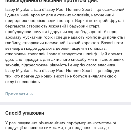
повсякденного носіння протягом дня.
Issey Miyake L'Eau d'Issey Pour Homme Sport – це освіжаючий
і динамічний аромат для активних чоловіків, натхненний
природною енергією води і повітря. Верхні ноти грейпфрута і
бергамота створюють яскравий і бадьорий старт,
пробуджуючи почуття і даруючи заряд бадьорості. У серці
аромату мускатний горіх і спеції надають композиції пряність і
глибину, створюючи насичений і живий характер. Базові ноти
ветивера і кедра додають деревні акценти і стійкість,
створюючи тривалий і запам'ятовується шлейф. Цей аромат
ідеально підходить для активного способу життя і спортивних
заходів, підкреслюючи рішучість і енергію свого власника.
Issey Miyake L'Eau d'Issey Pour Homme Sport – це вибір для
тих, хто прагне до нових висот і не боїться виявляти свою
силу і впевненість.
Приховати
Спосіб упаковки
У разі пакування різноманітних парфумерно-косметичної
продукції основною вимогами, що пред'являються до