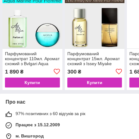
Парфумований
Парфумований
Пар
концентрат 110мл. Аромат
концентрат 15мл. Аромат
конц
схожий з Bvlgari Aqua
схожий з Issey Miyake
схож
Marine Pour Homme
L'Eau d'Issey Noir Ambre
L'Ea
1 890
300
1 6
₴
₴
Pour Homme
Pou
Купити
Купити
Про нас
97% позитивних з 60 відгуків за рік
Працює з 15.12.2009
м. Вишгород