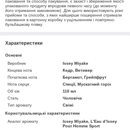
паковання та способу пакування, є захист і збереження якості
упакованого продукту впродовж певного часу (до моменту
його отримання замовником). Для цього використовують різні
прийоми та способи, з яких найширше поширення отримали
паковання в картонну коробку з ущільненням і повітряно-
бульбашкову плівку
Характеристики
Основні
Виробник
Issey Miyake
Кінцева нота
Кедр, Ветивер
Початкова нота
Бергамот, Грейпфрут
Нота серця
Спеції, Мускатний горіх
Об`єм
110 мл
Стать
Чоловіча
Тип аромату
Свіжі
Користувальницькі характеристики
Аналог аромату
Issey Miyake, L’Eau d’Issey
Pour Homme Sport