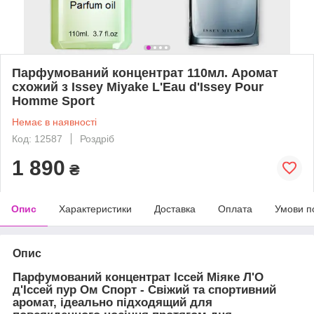
Парфумований концентрат 110мл. Аромат
схожий з Issey Miyake L'Eau d'Issey Pour
Homme Sport
Немає в наявності
Код: 12587
Роздріб
1 890
₴
Опис
Характеристики
Доставка
Оплата
Умови п
Опис
Парфумований концентрат Іссей Міяке Л'О
д'Іссей пур Ом Спорт - Свіжий та спортивний
аромат, ідеально підходящий для