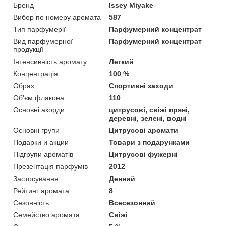
Бренд
Issey Miyake
Вибор по номеру аромата
587
Тип парфумерії
Парфумерний концентрат
Вид парфумерної
Парфумерний концентрат
продукції
Інтенсивність аромату
Легкий
Концентрація
100 %
Образ
Спортивні заходи
Об'єм флакона
110
Основні акорди
цитрусові, свіжі пряні,
деревні, зелені, водні
Основні групи
Цитрусові аромати
Подарки и акции
Товари з подарунками
Підгрупи ароматів
Цитрусові фужерні
Презентація парфумів
2012
Застосування
Денний
Рейтинг аромата
8
Сезонність
Всесезонний
Семейство аромата
Свіжі