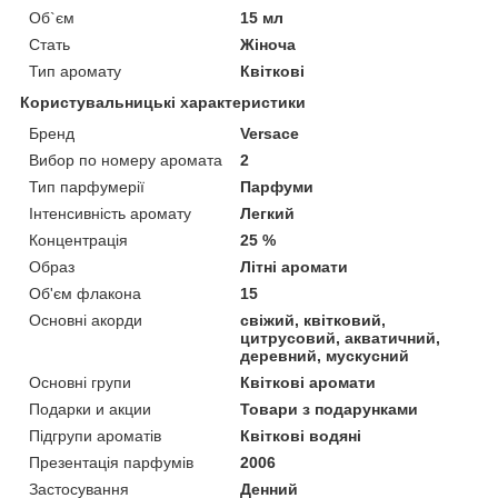
Об`єм
15 мл
Стать
Жіноча
Тип аромату
Квіткові
Користувальницькі характеристики
Бренд
Versace
Вибор по номеру аромата
2
Тип парфумерії
Парфуми
Інтенсивність аромату
Легкий
Концентрація
25 %
Образ
Літні аромати
Об'єм флакона
15
Основні акорди
свіжий, квітковий,
цитрусовий, акватичний,
деревний, мускусний
Основні групи
Квіткові аромати
Подарки и акции
Товари з подарунками
Підгрупи ароматів
Квіткові водяні
Презентація парфумів
2006
Застосування
Денний