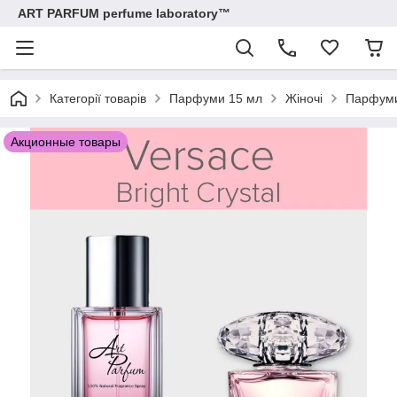
ART PARFUM perfume laboratory™
Категорії товарів
Парфуми 15 мл
Жіночі
Парфуми 
Акционные товары