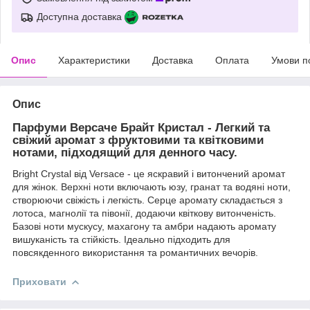
Доступна доставка
Опис
Характеристики
Доставка
Оплата
Умови п
Опис
Парфуми Версаче Брайт Кристал - Легкий та
свіжий аромат з фруктовими та квітковими
нотами, підходящий для денного часу.
Bright Crystal від Versace - це яскравий і витончений аромат
для жінок. Верхні ноти включають юзу, гранат та водяні ноти,
створюючи свіжість і легкість. Серце аромату складається з
лотоса, магнолії та півонії, додаючи квіткову витонченість.
Базові ноти мускусу, махагону та амбри надають аромату
вишуканість та стійкість. Ідеально підходить для
повсякденного використання та романтичних вечорів.
Приховати