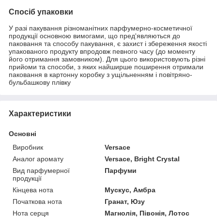
Спосіб упаковки
У разі пакування різноманітних парфумерно-косметичної
продукції основною вимогами, що пред'являються до
паковання та способу пакування, є захист і збереження якості
упакованого продукту впродовж певного часу (до моменту
його отримання замовником). Для цього використовують різні
прийоми та способи, з яких найширше поширення отримали
паковання в картонну коробку з ущільненням і повітряно-
бульбашкову плівку
Характеристики
Основні
Виробник
Versace
Аналог аромату
Versace, Bright Crystal
Вид парфумерної
Парфуми
продукції
Кінцева нота
Мускус, Амбра
Початкова нота
Гранат, Юзу
Нота серця
Магнолія, Півонія, Лотос