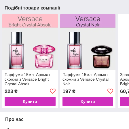
Подібні товари компанії
Парфуми 15мл. Аромат
Парфуми 15мл. Аромат
Зраз
схожий з Versace Bright
схожий з Versace Crystal
Аром
Crystal Absolu
Noir
Brig
223
197
60,
₴
₴
Купити
Купити
Про нас