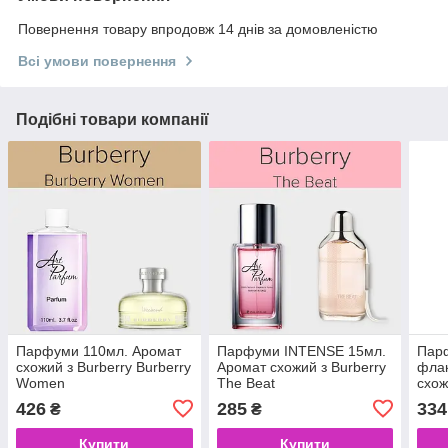
Повернення товару впродовж 14 днів за домовленістю
Всі умови повернення
Подібні товари компанії
Парфуми 110мл. Аромат
Парфуми INTENSE 15мл.
Парф
схожий з Burberry Burberry
Аромат схожий з Burberry
флак
Women
The Beat
схож
Beat
426
285
334
₴
₴
Купити
Купити