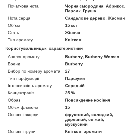
Початкова нота
Чорна смородина, Абрикос,
Персик, Груша
Нота серця
Сандалове дерево, Жасмин
Об`єм
15 мл
Стать
Жіноча
Тип аромату
Квіткові
Користувальницькі характеристики
Аналог аромату
Burberry, Burberry Women
Бренд
Burberry
Вибор по номеру аромата
27
Тип парфумерії
Парфуми
Інтенсивність аромату
Середній
Концентрація
25 %
Образ
Повсякденне носіння
Об'єм флакона
15
Основні акорди
фруктовий, солодкий,
деревний, свіжий,
мускусний
Основні групи
Квіткові аромати