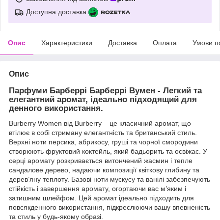
Доступна доставка
Опис
Характеристики
Доставка
Оплата
Умови п
Опис
Парфуми Барберрі Барберрі Вумен - Легкий та
елегантний аромат, ідеально підходящий для
денного використання.
Burberry Women від Burberry – це класичний аромат, що
втілює в собі стриману елегантність та британський стиль.
Верхні ноти персика, абрикосу, груші та чорної смородини
створюють фруктовий коктейль, який бадьорить та освіжає. У
серці аромату розкривається витончений жасмин і тепле
сандалове дерево, надаючи композиції квіткову глибину та
дерев’яну теплоту. Базові ноти мускусу та ванілі забезпечують
стійкість і завершення аромату, огортаючи вас м’яким і
затишним шлейфом. Цей аромат ідеально підходить для
повсякденного використання, підкреслюючи вашу впевненість
та стиль у будь-якому образі.