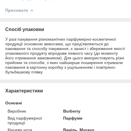
Приховати
Спосіб упаковки
У разі пакування різноманітних парфумерно-косметичної
продукції основною вимогами, що пред'являються до
паковання та способу пакування, є захист і збереження якості
упакованого продукту впродовж певного часу (до моменту
його отримання замовником). Для цього використовують різні
прийоми та способи, з яких найширше поширення отримали
паковання в картонну коробку з ущільненням і повітряно-
бульбашкову плівку
Характеристики
Основні
Виробник
Burberry
Вид парфумерної
Парфуми
продукції
Кінцева нота
Ваніль, Мускус