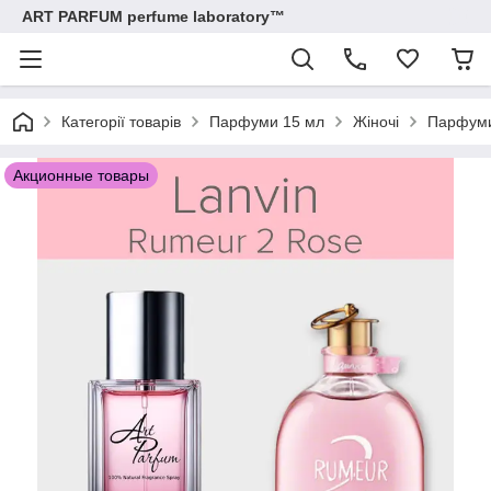
ART PARFUM perfume laboratory™
Категорії товарів
Парфуми 15 мл
Жіночі
Парфуми
Акционные товары