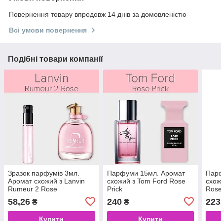
Повернення товару впродовж 14 днів за домовленістю
Всі умови повернення
Подібні товари компанії
Зразок парфумів 3мл.
Парфуми 15мл. Аромат
Пар
Аромат схожий з Lanvin
схожий з Tom Ford Rose
схож
Rumeur 2 Rose
Prick
Ros
58,26
240
223
₴
₴
Купити
Купити