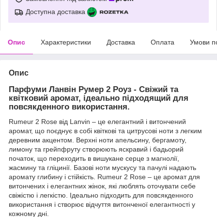
Доступна доставка
Опис
Характеристики
Доставка
Оплата
Умови п
Опис
Парфуми Ланвін Румер 2 Роуз - Свіжий та
квітковий аромат, ідеально підходящий для
повсякденного використання.
Rumeur 2 Rose від Lanvin – це елегантний і витончений
аромат, що поєднує в собі квіткові та цитрусові ноти з легким
деревним акцентом. Верхні ноти апельсину, бергамоту,
лимону та грейпфруту створюють яскравий і бадьорий
початок, що переходить в вишукане серце з магнолії,
жасмину та гліцинії. Базові ноти мускусу та пачулі надають
аромату глибину і стійкість. Rumeur 2 Rose – це аромат для
витончених і елегантних жінок, які люблять оточувати себе
свіжістю і легкістю. Ідеально підходить для повсякденного
використання і створює відчуття витонченої елегантності у
кожному дні.