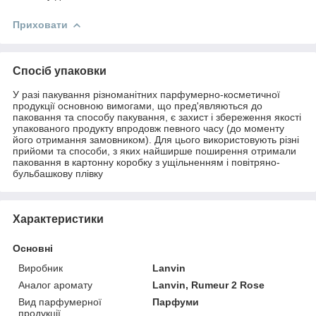
Приховати
Спосіб упаковки
У разі пакування різноманітних парфумерно-косметичної
продукції основною вимогами, що пред'являються до
паковання та способу пакування, є захист і збереження якості
упакованого продукту впродовж певного часу (до моменту
його отримання замовником). Для цього використовують різні
прийоми та способи, з яких найширше поширення отримали
паковання в картонну коробку з ущільненням і повітряно-
бульбашкову плівку
Характеристики
Основні
Виробник
Lanvin
Аналог аромату
Lanvin, Rumeur 2 Rose
Вид парфумерної
Парфуми
продукції