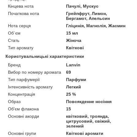
Кінцева нота
Пачулі, Мускус
Початкова нота
Грейпфрут, Лимон,
Бергамот, Апельсин
Нота серця
Гліцинія, Магнолія, Жасмин
Об`єм
15 мл
Стать
Жіноча
Тип аромату
Квіткові
Користувальницькі характеристики
Бренд
Lanvin
Вибор по номеру аромата
69
Тип парфумерії
Парфуми
Інтенсивність аромату
Легкий
Концентрація
25 %
Образ
Повсякденне носіння
Об'єм флакона
15
Основні акорди
квітковий, троянда,
цитрусовий, свіжий,
зелений
Основні групи
Квіткові аромати