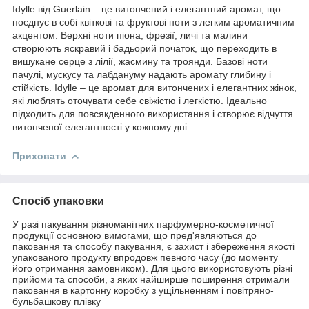
Idylle від Guerlain – це витончений і елегантний аромат, що
поєднує в собі квіткові та фруктові ноти з легким ароматичним
акцентом. Верхні ноти піона, фрезії, личі та малини
створюють яскравий і бадьорий початок, що переходить в
вишукане серце з лілії, жасмину та троянди. Базові ноти
пачулі, мускусу та лабдануму надають аромату глибину і
стійкість. Idylle – це аромат для витончених і елегантних жінок,
які люблять оточувати себе свіжістю і легкістю. Ідеально
підходить для повсякденного використання і створює відчуття
витонченої елегантності у кожному дні.
Приховати
Спосіб упаковки
У разі пакування різноманітних парфумерно-косметичної
продукції основною вимогами, що пред'являються до
паковання та способу пакування, є захист і збереження якості
упакованого продукту впродовж певного часу (до моменту
його отримання замовником). Для цього використовують різні
прийоми та способи, з яких найширше поширення отримали
паковання в картонну коробку з ущільненням і повітряно-
бульбашкову плівку