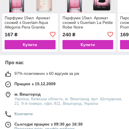
Парфуми 15мл. Аромат
Парфуми 15мл. Аромат
Пар
схожий з Guerlain Aqua
схожий з Guerlain La Petite
схож
Allegoria Pera Granita
Robe Noire
Prom
167
240
169
₴
₴
Купити
Купити
Про нас
97% позитивних з 60 відгуків за рік
Працює з 15.12.2009
м. Вишгород
Україна, Київська область, м. Вишгород, вул. Шолуденка,
21, 9-й поверх, офіс 911, Вишгород, Україна
Контакти
Сьогодні працює з 09:30 до 16:30
Показати весь графік роботи