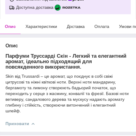
Доступна доставка
Опис
Характеристики
Доставка
Оплата
Умови п
Опис
Парфуми Труссарді Скін - Легкий та елегантний
аромат, ідеально підходящий для
повсякденного використання.
Skin від Trussardi – це аромат, що поєднує в собі свіжі
цитрусові та ніжні квіткові ноти. Верхні ноти мандарину,
бергамоту та лимону створюють бадьорий початок, що
переходить у серце з жасмину, конвалії та фрезії. Базові ноти
ветиверу, сандалового дерева та мускусу надають аромату
глибину і стійкість, створюючи витончений і елегантний
шлейф.
Приховати