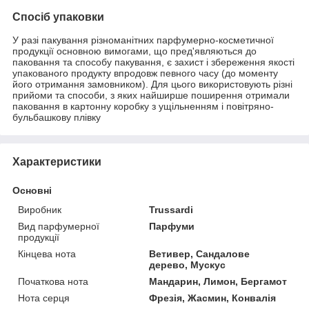
Спосіб упаковки
У разі пакування різноманітних парфумерно-косметичної
продукції основною вимогами, що пред'являються до
паковання та способу пакування, є захист і збереження якості
упакованого продукту впродовж певного часу (до моменту
його отримання замовником). Для цього використовують різні
прийоми та способи, з яких найширше поширення отримали
паковання в картонну коробку з ущільненням і повітряно-
бульбашкову плівку
Характеристики
Основні
Виробник
Trussardi
Вид парфумерної
Парфуми
продукції
Кінцева нота
Ветивер, Сандалове
дерево, Мускус
Початкова нота
Мандарин, Лимон, Бергамот
Нота серця
Фрезія, Жасмин, Конвалія