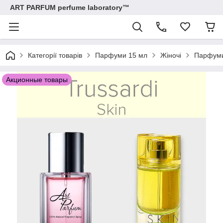
ART PARFUM perfume laboratory™
Категорії товарів
Парфуми 15 мл
Жіночі
Парфуми 
Акционные товары