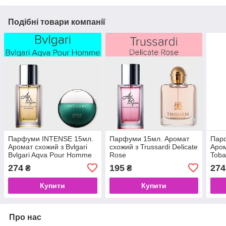
Подібні товари компанії
Парфуми INTENSE 15мл.
Парфуми 15мл. Аромат
Пар
Аромат схожий з Bvlgari
схожий з Trussardi Delicate
Аром
Bvlgari Aqva Pour Homme
Rose
Toba
274
195
274
₴
₴
Купити
Купити
Про нас