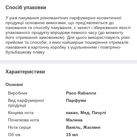
Спосіб упаковки
У разі пакування різноманітних парфумерно-косметичної
продукції основною вимогами, що пред'являються до
паковання та способу пакування, є захист і збереження якості
упакованого продукту впродовж певного часу (до моменту
його отримання замовником). Для цього використовують різні
прийоми та способи, з яких найширше поширення отримали
паковання в картонну коробку з ущільненням і повітряно-
бульбашкову плівку
Характеристики
Основні
Виробник
Paco Rabanne
Вид парфумерної
Парфуми
продукції
Кінцева нота
какао, Мед, Пачулі
Початкова нота
Малина
Нота серця
Ваніль, Жасмин
Об`єм
15 мл