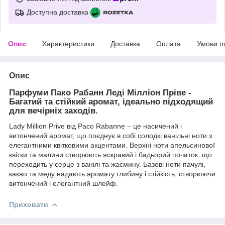
Доступна доставка
Опис
Характеристики
Доставка
Оплата
Умови п
Опис
Парфуми Пако Рабанн Леді Мілліон Пріве -
Багатий та стійкий аромат, ідеально підходящий
для вечірніх заходів.
Lady Million Prive від Paco Rabanne – це насичений і
витончений аромат, що поєднує в собі солодкі ванільні ноти з
елегантними квітковими акцентами. Верхні ноти апельсинової
квітки та малини створюють яскравий і бадьорий початок, що
переходить у серце з ванілі та жасмину. Базові ноти пачулі,
какао та меду надають аромату глибину і стійкість, створюючи
витончений і елегантний шлейф.
Приховати