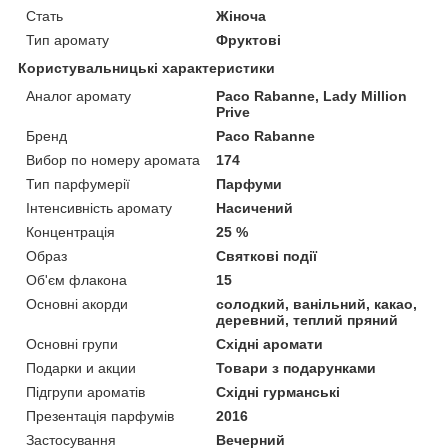
Стать
Жіноча
Тип аромату
Фруктові
Користувальницькі характеристики
Аналог аромату
Paco Rabanne, Lady Million
Prive
Бренд
Paco Rabanne
Вибор по номеру аромата
174
Тип парфумерії
Парфуми
Інтенсивність аромату
Насичений
Концентрація
25 %
Образ
Святкові події
Об'єм флакона
15
Основні акорди
солодкий, ванільний, какао,
деревний, теплий пряний
Основні групи
Східні аромати
Подарки и акции
Товари з подарунками
Підгрупи ароматів
Східні гурманські
Презентація парфумів
2016
Застосування
Вечерний