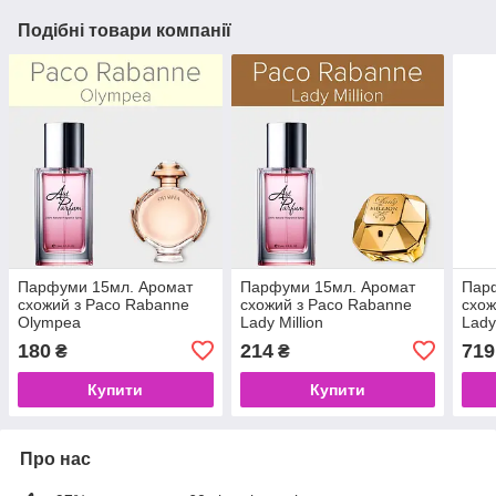
Подібні товари компанії
Парфуми 15мл. Аромат
Парфуми 15мл. Аромат
Пар
схожий з Paco Rabanne
схожий з Paco Rabanne
схож
Olympea
Lady Million
Lady
180
214
719
₴
₴
Купити
Купити
Про нас