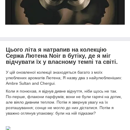
Цього літа я натрапив на колекцію
Сержа Лютена Noir в бутіку, де я міг
відчувати їх у власному темпі та світі.
У цій оновленої колекції знаходяться багато з моїх
улюблених ароматів Лютена; Я назву два з найулюбленіших:
Ambre Sultan and Chergui.
Коли я понюхав, я відчув дивне відчуття, ніби щось не так.
По-перше, флакони парфумів; вони не були гарячі на дотик,
але віяло дивним теплом. Потім я звернув увагу на їх
розташування; сонце не могло до них дістатися. Потім я
уважно оглянув упаковку: були на ній підказки?