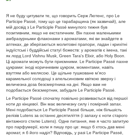
Я не буду цитувати те, що говорить Серж Лютенс, про Le
Participe Passé, тому що це тарабарщина (як зазвичай), але
мій досвід з Le Participle Passé минулого тижня був
позитивним, якщо не екстатичним. Він пахне маленькими
амбразурными флаконами з ароматами, які ви знайдете в
аптеках, де зберігаються молитовні прапори, ладан і крихітні
індуїстські і буддійські статуї божеств: у ароматів є імена, такі
як лорд Lord Vishnu Musk, Green Tara's Elixir, або Holy Boon.
Ці аромати можуть бути приємними. Le Participe Passé пахне
цукрами: іноді коричневим цукром, моментами, навіть
взуттям або мелясою. Це щільне тушковане м'ясо
карамельної солодощі з апельсиновим квіткою зверху і
величезна доза безсмертника на дні. Якщо вам не
подобається безсмертник, забудьте Le Participle Passé.
Le Participe Passé спочатку повільно розвивається від першої
ноти до кінцевої. Він має величезну силу і помірний запах.
Мені подобається Le Participle Passé більше, ніж більшість
релізів Lutens за останнє десятиліття (і запаху є ноти старого
вінтажного стилю Lutens). Одне питання, яке я часто запитую
про парфумерії, коли я пишу про це: якщо б хтось дав мені
аромат, я б його наділ? Відповідь, у разі Le Participe Passé,